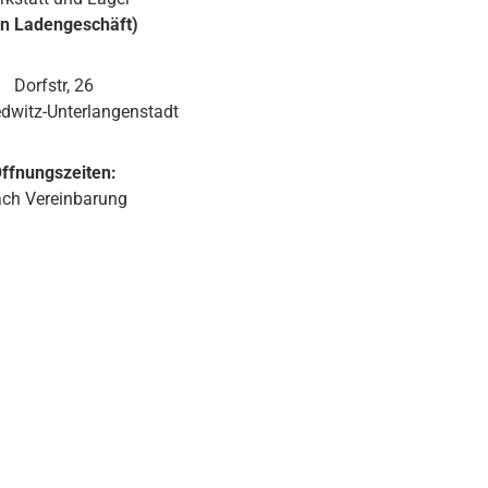
Ausrichtung des Monitors. Ein Wandhalter ist in der
in Ladengeschäft)
JBL Control 1 Pro-WH integriert. Der Halter ist mit
einem Kugelgelenk ausgestattet, welches in der
Wandplatte des Halters eingebaut ist. Somit lässt
Dorfstr, 26
sich die JBL Control 1 Pro auch ohne optionale
dwitz-Unterlangenstadt
Zubehörteile einfach und schnell installieren. Sie ist
erhältlich in weiß und schwarz.
ffnungszeiten:
ch Vereinbarung
d 1