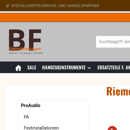
SPEZIALISIERTER SERVICE- UND HANDELSPARTNER
 Hauptinhalt springen
Zur Suche springen
Zur Hauptnavigation springen
SALE
HANDZUGINSTRUMENTE
ERSATZTEILE F.
Rieme
Bildergaler
ProAudio
PA
Festinstallationen