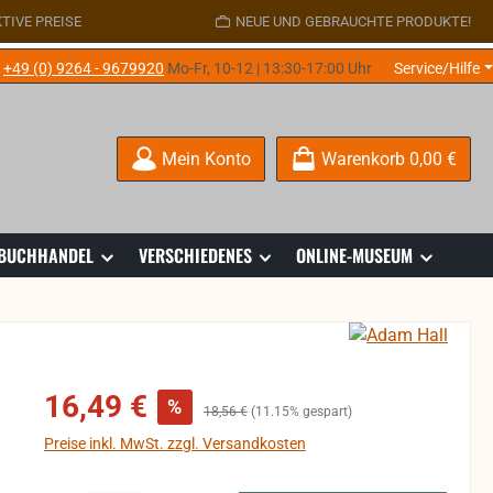
TIVE PREISE
NEUE UND GEBRAUCHTE PRODUKTE!
e
+49 (0) 9264 - 9679920
Mo-Fr, 10-12 | 13:30-17:00 Uhr
Service/Hilfe
Mein Konto
Warenkorb
0,00 €
 BUCHHANDEL
VERSCHIEDENES
ONLINE-MUSEUM
Verkaufspreis:
16,49 €
%
Regulärer Preis:
18,56 €
(11.15% gespart)
Preise inkl. MwSt. zzgl. Versandkosten