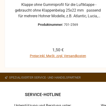
Klappe ohne Gummiprofil für die Luftklappe -
gebraucht ohne Klappenbelag 25x22 mm passend
für mehrere Hohner Modelle, z.B. Atlantic, Lucia,
Pirola, ... gebrauchte Teile können optische
Produktnummer:
701-2569
Beschädigungen haben, leichte Verformungen,
Dellen oder Kratzer und sind kein
Reklamationsgrund Alle Teile sind auf Funktion
geprüft. Bitte bei Unklarheiten vorher Absprechen
Regulärer Preis:
1,50 €
um Rücksendungen zu vermeiden. Rücksendungen
gehen auf Kosten des Käufers. bei defekten Artikel
Preise inkl. MwSt. zzgl. Versandkosten
kann die Funktion nicht mehr gewährleistet werden
In den Warenkorb
und die Produkte sind vom Umtausch
ausgeschlossen.
SPEZIALISIERTER SERVICE- UND HANDELSPARTNER
SERVICE-HOTLINE
Unterstützung und Beratung unter:
We