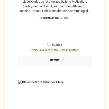
Liebe Kinder, es ist eine zusätzliche Motivation,
Lieder, die man kennt, auch auf dem Klavier zu
spielen. Dieses Heft beinhaltet eine Sammlung alt
bekannter Weihnachtslieder für Klavier. Ob für
Produktnummer:
713004
Anfänger oder schon etwas Fortgeschrittene, die
Weihnachtslieder /-stücke sind dem
Schwierigkeitsgrad nach angeordnet, so dass für
Jeden etwas dabei ist. Ich wünsche euch viel Freude
beim Üben und Vorspielen dieser Lieder/Stücke und
eine gesegnete Weihnachtszeit. Euer Markus
Regulärer Preis:
Ab
10,00 €
Friesen
Preise inkl. MwSt. zzgl. Versandkosten
Details