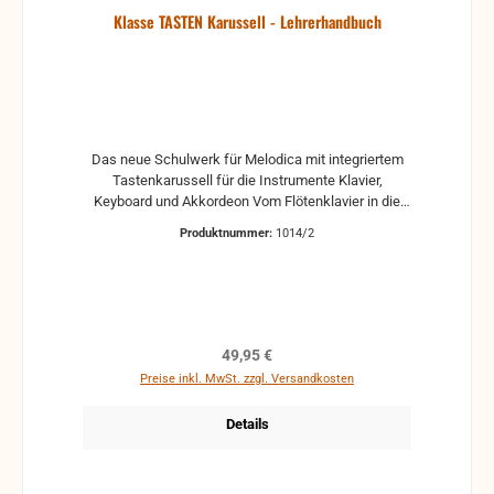
Klasse TASTEN Karussell - Lehrerhandbuch
Das neue Schulwerk für Melodica mit integriertem
Tastenkarussell für die Instrumente Klavier,
Keyboard und Akkordeon Vom Flötenklavier in die
Welt der Tasteninstrumente. Marianne Baldauf
Produktnummer:
1014/2
Klasse TASTEN Karussell bietet die Möglichkeit die
Tasteninstrumente kennenzulernen, Vertrauen zu
schaffen, Ängste und Hemmungen abzubauen.
Projekt: Praxiserprobtes Konzept für die AG-
Tastenkarussell in der schulischen
Ganztagesbetreuung Altersklassen: ab 8 Jahre
Regulärer Preis:
49,95 €
Instrument: Melodica ein- und zweihändig
Preise inkl. MwSt. zzgl. Versandkosten
Projektdauer: 1 Schuljahr Beschreibung: 34
ausgearbeitete Stundenbilder passend zum
Details
Schulwerk "Klasse TASTEN Karussell"
Instrumentalspiel auf dem Schülerinstrument
Melodica Tasteninstrumenten-Karussell auf den