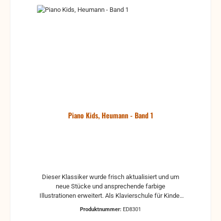
Piano Kids, Heumann - Band 1
Dieser Klassiker wurde frisch aktualisiert und um
neue Stücke und ansprechende farbige
Illustrationen erweitert. Als Klavierschule für Kinder
verfolgt Piano Kids verschiedene Ziele. Ihr Hauptziel
Produktnummer:
ED8301
besteht natürlich darin, die Freude an der Musik zu