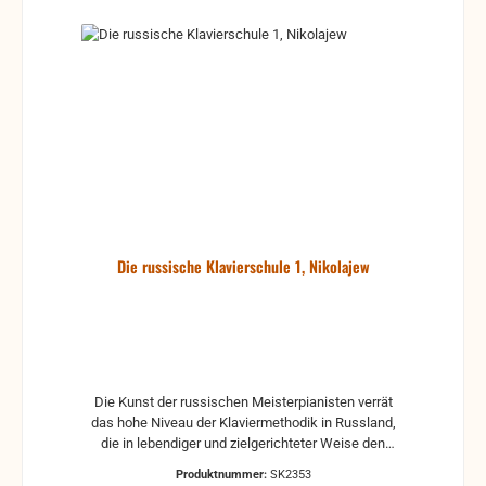
Die russische Klavierschule 1, Nikolajew
Die Kunst der russischen Meisterpianisten verrät
das hohe Niveau der Klaviermethodik in Russland,
die in lebendiger und zielgerichteter Weise den
Schüler fördert und in der internationalen
Produktnummer:
SK2353
Klavierpädagogik große Anerkennung gefunden hat.