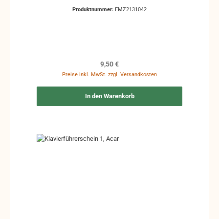
Produktnummer:
EMZ2131042
Regulärer Preis:
9,50 €
Preise inkl. MwSt. zzgl. Versandkosten
In den Warenkorb