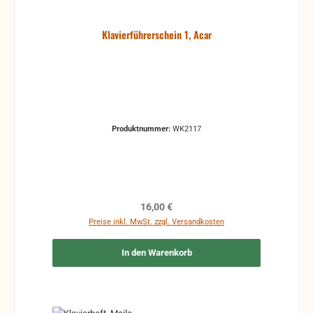
Klavierführerschein 1, Acar
Produktnummer:
WK2117
Regulärer Preis:
16,00 €
Preise inkl. MwSt. zzgl. Versandkosten
In den Warenkorb