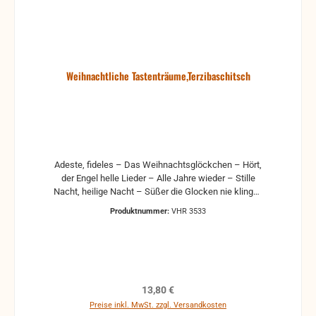
Weihnachtliche Tastenträume,Terzibaschitsch
Adeste, fideles – Das Weihnachtsglöckchen – Hört,
der Engel helle Lieder – Alle Jahre wieder – Stille
Nacht, heilige Nacht – Süßer die Glocken nie klingen
– Ich steh' an deiner Krippe hier – Alle Jahre wieder
Produktnummer:
VHR 3533
– O du fröhliche – Lasst uns froh und munter sein –
Olaf Ostesons Traumlied – Es kommt ein Schiff,
geladen – Auf dem Berge, da gehet der Wind u.a.
Regulärer Preis:
13,80 €
Preise inkl. MwSt. zzgl. Versandkosten