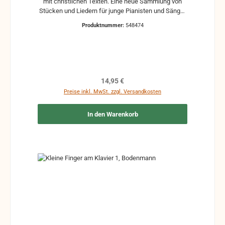
mit christlichen Texten. Eine neue Sammlung von
Stücken und Liedern für junge Pianisten und Sänger
auch für Kirchengemeinden geeignet.
Produktnummer:
548474
Regulärer Preis:
14,95 €
Preise inkl. MwSt. zzgl. Versandkosten
In den Warenkorb