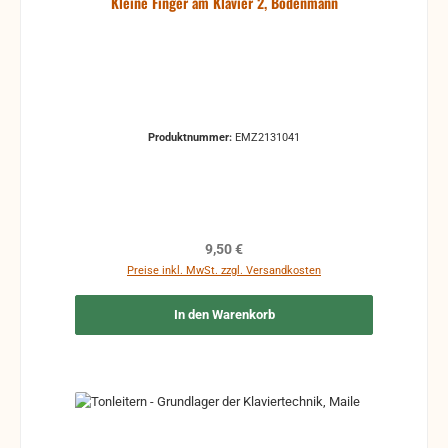
Kleine Finger am Klavier 2, Bodenmann
Produktnummer:
EMZ2131041
Regulärer Preis:
9,50 €
Preise inkl. MwSt. zzgl. Versandkosten
In den Warenkorb