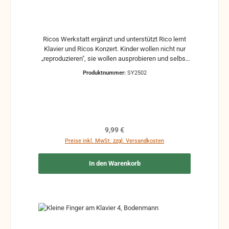
Ricos Werkstatt ergänzt und unterstützt Rico lernt
Klavier und Ricos Konzert. Kinder wollen nicht nur
„reproduzieren", sie wollen ausprobieren und selbst
Musik erfinden. Optisches Vertrautwerden mit der
Produktnummer:
SY2502
Tastatur und spielerisches Notenlesen stehen im
Vordergrund der ersten Stufe. Ab Stufe 2 führen
abwechslungsreiche Übungen zum eigenen
musikalischen Handeln und zur selbstständigen
Liedbegleitung.
Regulärer Preis:
9,99 €
Preise inkl. MwSt. zzgl. Versandkosten
In den Warenkorb