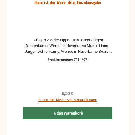
Dann ist der Wurm drin, Einzelausgabe
Jürgen von der Lippe Text: Hans-Jürgen
Dohrenkamp, Wendelin Haverkamp Musik: Hans-
Jürgen Dohrenkamp, Wendelin Haverkamp Bearb.:
Heinz Ehme
Produktnummer:
701-1976
Regulärer Preis:
6,50 €
Preise inkl. MwSt. zzgl. Versandkosten
In den Warenkorb