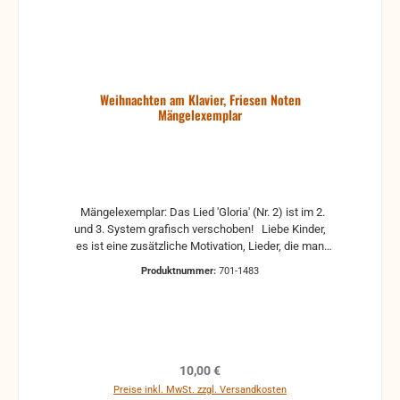
Weihnachten am Klavier, Friesen Noten
Mängelexemplar
Mängelexemplar: Das Lied 'Gloria' (Nr. 2) ist im 2.
und 3. System grafisch verschoben! Liebe Kinder,
es ist eine zusätzliche Motivation, Lieder, die man
kennt, auch auf dem Klavier zu spielen. Dieses Heft
Produktnummer:
701-1483
beinhaltet eine Sammlung alt bekannter
Weihnachtslieder für Klavier. Ob für Anfänger oder
schon etwas Fortgeschrittene, die Weihnachtslieder
/-stücke sind dem Schwierigkeitsgrad nach
angeordnet, so dass für Jeden etwas dabei ist. Ich
wünsche euch viel Freude beim Üben und Vorspielen
Regulärer Preis:
10,00 €
dieser Lieder/Stücke und eine gesegnete
Preise inkl. MwSt. zzgl. Versandkosten
Weihnachtszeit. Euer Markus Friesen