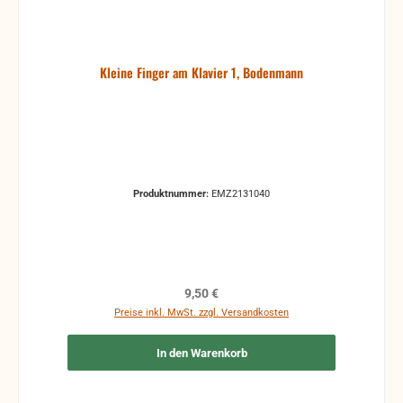
Kleine Finger am Klavier 1, Bodenmann
Produktnummer:
EMZ2131040
Regulärer Preis:
9,50 €
Preise inkl. MwSt. zzgl. Versandkosten
In den Warenkorb