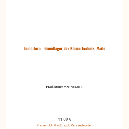
Tonleitern - Grundlager der Klaviertechnik, Maile
Produktnummer:
VCM003
Regulärer Preis:
11,00 €
Preise inkl. MwSt. zzgl. Versandkosten