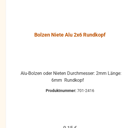
Bolzen Niete Alu 2x11 Rundkopf
Alu-Bolzen oder Nieten Durchmesser: 2mm Länge:
11mm Rundkopf
Produktnummer:
701-2415
Regulärer Preis:
0,15 €