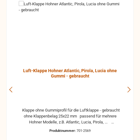
Luft-Klappe Hohner Atlantic, Pirola, Lucia ohne
Gummi - gebraucht
Klappe ohne Gummiprofil für die Luftklappe - gebraucht
ohne Klappenbelag 25x22 mm passend für mehrere
Hohner Modelle, z.B. Atlantic, Lucia, Pirola, ...
gebrauchte Teile können optische Beschädigungen
Produktnummer:
701-2569
haben, leichte Verformungen, Dellen oder Kratzer und sind
kein Reklamationsgrund Alle Teile sind auf Funktion