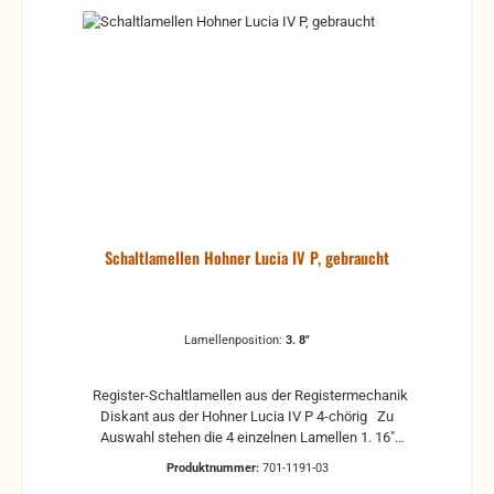
Schaltlamellen Hohner Lucia IV P, gebraucht
Lamellenposition:
3. 8"
Register-Schaltlamellen aus der Registermechanik
Diskant aus der Hohner Lucia IV P 4-chörig Zu
Auswahl stehen die 4 einzelnen Lamellen 1. 16"
(tiefes Register) 2. 4" (Picollo) 3. 8" (Grundregister) 4.
Produktnummer:
701-1191-03
8"+ (Tremolo) gebrauchte Teile können optische