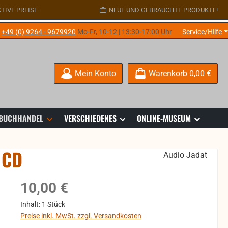
TIVE PREISE
NEUE UND GEBRAUCHTE PRODUKTE!
e
+49 (0) 9264 - 9679920
Mo-Fr, 10-12 | 13:30-17:00 Uhr
Service/Hilfe
Mein Konto
Warenkorb
0,00 €
 BUCHHANDEL
VERSCHIEDENES
ONLINE-MUSEUM
 CD
Audio Jadat
Regulärer Preis:
10,00 €
Inhalt:
1 Stück
Preise inkl. MwSt. zzgl. Versandkosten