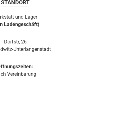
STANDORT
optionalem Montagezubehör erlaubt
Wandmontage und die exakte Anbringung und
rkstatt und Lager
Ausrichtung des Monitors. Ein Wandhalter ist in der
in Ladengeschäft)
JBL Control 1 Pro-WH integriert. Der Halter ist mit
einem Kugelgelenk ausgestattet, welches in der
Wandplatte des Halters eingebaut ist. Somit lässt
Dorfstr, 26
sich die JBL Control 1 Pro auch ohne optionale
dwitz-Unterlangenstadt
Zubehörteile einfach und schnell installieren. Sie ist
erhältlich in weiß und schwarz.
ffnungszeiten:
ch Vereinbarung
d 1