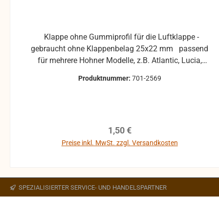
Klappe ohne Gummiprofil für die Luftklappe -
gebraucht ohne Klappenbelag 25x22 mm passend
für mehrere Hohner Modelle, z.B. Atlantic, Lucia,
Pirola, ... gebrauchte Teile können optische
Produktnummer:
701-2569
Beschädigungen haben, leichte Verformungen,
Dellen oder Kratzer und sind kein
Reklamationsgrund Alle Teile sind auf Funktion
geprüft. Bitte bei Unklarheiten vorher Absprechen
Regulärer Preis:
1,50 €
um Rücksendungen zu vermeiden. Rücksendungen
gehen auf Kosten des Käufers. bei defekten Artikel
Preise inkl. MwSt. zzgl. Versandkosten
kann die Funktion nicht mehr gewährleistet werden
In den Warenkorb
und die Produkte sind vom Umtausch
ausgeschlossen.
SPEZIALISIERTER SERVICE- UND HANDELSPARTNER