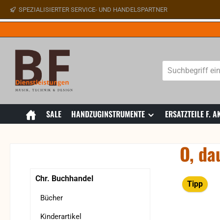
SPEZIALISIERTER SERVICE- UND HANDELSPARTNER
 Hauptinhalt springen
Zur Suche springen
Zur Hauptnavigation springen
SALE
HANDZUGINSTRUMENTE
ERSATZTEILE F.
O, da
Bildergaler
Chr. Buchhandel
Tipp
Bücher
Kinderartikel