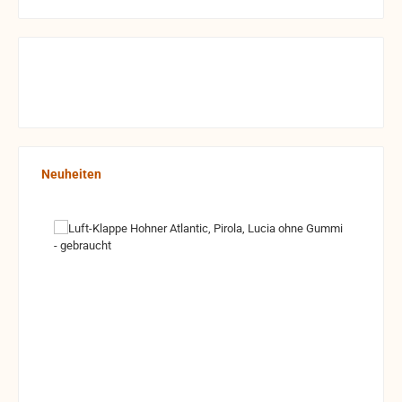
Produktgalerie überspringen
Neuheiten