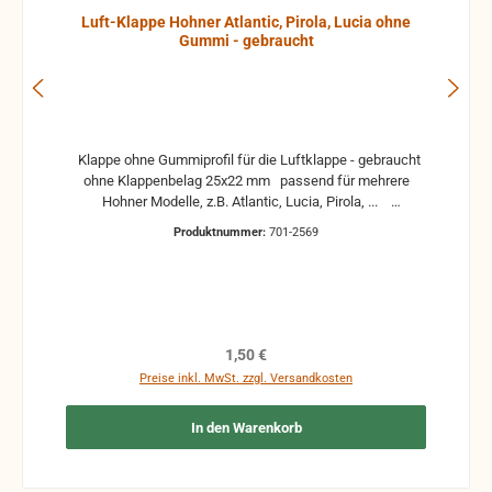
Luft-Klappe Hohner Atlantic, Pirola, Lucia ohne
Gummi - gebraucht
Klappe ohne Gummiprofil für die Luftklappe - gebraucht
ohne Klappenbelag 25x22 mm passend für mehrere
Hohner Modelle, z.B. Atlantic, Lucia, Pirola, ...
gebrauchte Teile können optische Beschädigungen
Produktnummer:
701-2569
haben, leichte Verformungen, Dellen oder Kratzer und sind
kein Reklamationsgrund Alle Teile sind auf Funktion
geprüft. Bitte bei Unklarheiten vorher Absprechen um
Rücksendungen zu vermeiden. Rücksendungen gehen auf
Kosten des Käufers. bei defekten Artikel kann die
Funktion nicht mehr gewährleistet werden und die
Regulärer Preis:
1,50 €
Produkte sind vom Umtausch ausgeschlossen.
Preise inkl. MwSt. zzgl. Versandkosten
In den Warenkorb