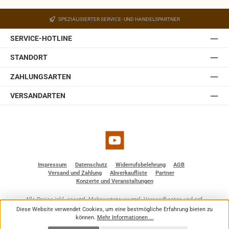
SPEZIALISIERTER SERVICE- UND HANDELSPARTNER
SERVICE-HOTLINE
STANDORT
ZAHLUNGSARTEN
VERSANDARTEN
YouTube
Impressum
Datenschutz
Widerrufsbelehrung
AGB
Versand und Zahlung
Abverkaufliste
Partner
Konzerte und Veranstaltungen
Alle Preise inkl. gesetzl. Mehrwertsteuer zzgl.
Versandkosten
und ggf.
Nachnahmegebühren, wenn nicht anders angegeben.
Diese Website verwendet Cookies, um eine bestmögliche Erfahrung bieten zu
© 2026 BF - Dienstleistungen - Alle Rechte vorbehalten. Theme by
ThemeWare®
können.
Mehr Informationen ...