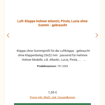
Luft-Klappe Hohner Atlantic, Pirola, Lucia ohne
Gummi - gebraucht
Klappe ohne Gummiprofil für die Luftklappe - gebraucht
ohne Klappenbelag 25x22 mm passend für mehrere
Hohner Modelle, z.B. Atlantic, Lucia, Pirola, ...
gebrauchte Teile können optische Beschädigungen
Produktnummer:
701-2569
haben, leichte Verformungen, Dellen oder Kratzer und sind
kein Reklamationsgrund Alle Teile sind auf Funktion
geprüft. Bitte bei Unklarheiten vorher Absprechen um
Rücksendungen zu vermeiden. Rücksendungen gehen auf
Kosten des Käufers. bei defekten Artikel kann die
Funktion nicht mehr gewährleistet werden und die
Regulärer Preis:
1,50 €
Produkte sind vom Umtausch ausgeschlossen.
Preise inkl. MwSt. zzgl. Versandkosten