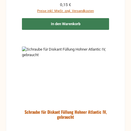
Regulärer Preis:
0,15 €
Preise inkl. MwSt. zzgl. Versandkosten
In den Warenkorb
Schraube für Diskant Füllung Hohner Atlantic IV,
gebraucht