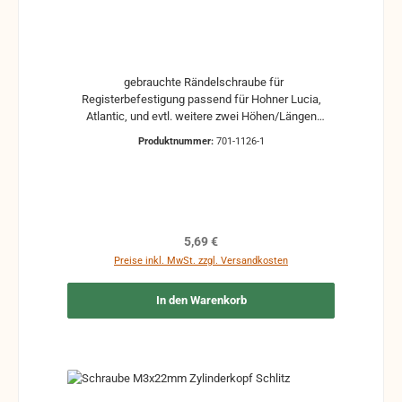
gebrauchte Rändelschraube für
Registerbefestigung passend für Hohner Lucia,
Atlantic, und evtl. weitere zwei Höhen/Längen
auswählbar: 9,4 mm (Gewindelänge: ca. 5 mm) 10,4
Produktnummer:
701-1126-1
mm (Gewindelänge: ca. 4 mm) gebrauchte Teile
können optische Beschädigungen haben, leichte
Verformungen, Dellen oder Kratzer Alle Teile sind auf
Funktion geprüft. Bitte bei Unklarheiten vorher
Absprechen um Rücksendungen zu vermeiden.
Rücksendungen gehen auf Kosten des Käufers.
Regulärer Preis:
5,69 €
Preise inkl. MwSt. zzgl. Versandkosten
In den Warenkorb