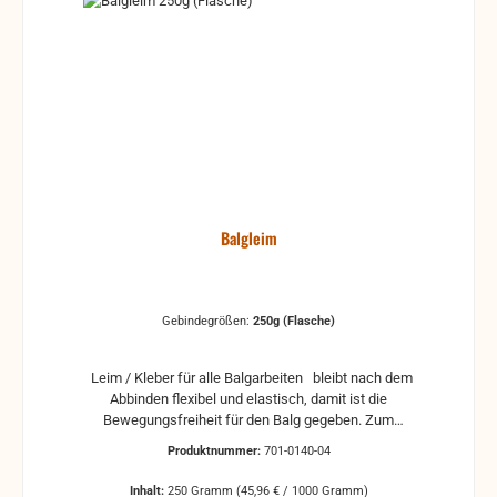
Balgleim
Gebindegrößen:
250g (Flasche)
Leim / Kleber für alle Balgarbeiten bleibt nach dem
Abbinden flexibel und elastisch, damit ist die
Bewegungsfreiheit für den Balg gegeben. Zum
Verleimen von Kalikostreifen, Balgecken,
Produktnummer:
701-0140-04
Balggewebe und andere Komponenten aus Holz und
Pappe, die nach dem Abbinden flexibel bleiben
Inhalt:
250 Gramm
(45,96 € / 1000 Gramm)