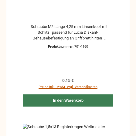
Schraube M2 Länge 4,25 mm Linsenkopf mit
Schlitz passend für Lucia Diskant-
Gehäusebefestigung an Griffbrett hinten
gebrauchte Teile können optische Beschädigungen
Produktnummer:
701-1160
haben, leichte Verformungen, Dellen oder Kratzer
Alle Teile sind auf Funktion geprüft. Bitte bei
Unklarheiten vorher Absprechen um Rücksendungen
zu vermeiden. Rücksendungen gehen auf Kosten
des Käufers.
Regulärer Preis:
0,15 €
Preise inkl. MwSt. zzgl. Versandkosten
In den Warenkorb