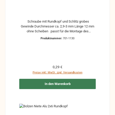
Schraube mit Rundkopf und Schlitz grobes
Gewinde Durchmesser ca. 2,9-3 mm Länge 12 mm
ohne Scheiben passt für die Montage des
Griffbrettes mit dem Diskantkörper Hohner Lucia
Produktnummer:
701-1130
gebrauchte Teile können optische Beschädigungen
haben, leichte Verformungen, Dellen oder Kratzer
Alle Teile sind auf Funktion geprüft. Bitte bei
Unklarheiten vorher Absprechen um Rücksendungen
zu vermeiden. Rücksendungen gehen auf Kosten
des Käufers.
Regulärer Preis:
0,29 €
Preise inkl. MwSt. zzgl. Versandkosten
In den Warenkorb