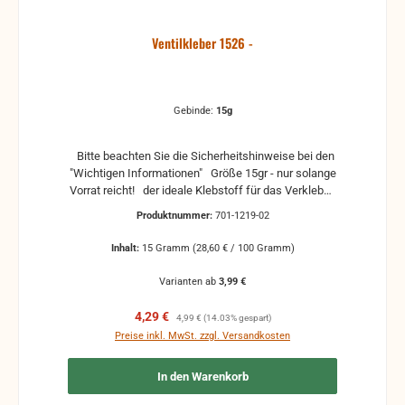
Ventilkleber 1526 -
Gebinde:
15g
Bitte beachten Sie die Sicherheitshinweise bei den
"Wichtigen Informationen" Größe 15gr - nur solange
Vorrat reicht! der ideale Klebstoff für das Verkleben
von Ventilen. Super Haftung auf den Stimmplatten
Produktnummer:
701-1219-02
Auftrag mit Hilfe der Tube, Pinsel oder auch Walze
Lagerfähigkeit: Im gut verschlossenen
Inhalt:
15 Gramm
(28,60 € / 100 Gramm)
Originalgebinde ca. 12 Monate haltbar.
Varianten ab
3,99 €
Verkaufspreis:
Regulärer Preis:
4,29 €
4,99 €
(14.03% gespart)
Preise inkl. MwSt. zzgl. Versandkosten
In den Warenkorb