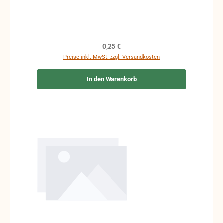
Regulärer Preis:
0,25 €
Preise inkl. MwSt. zzgl. Versandkosten
In den Warenkorb