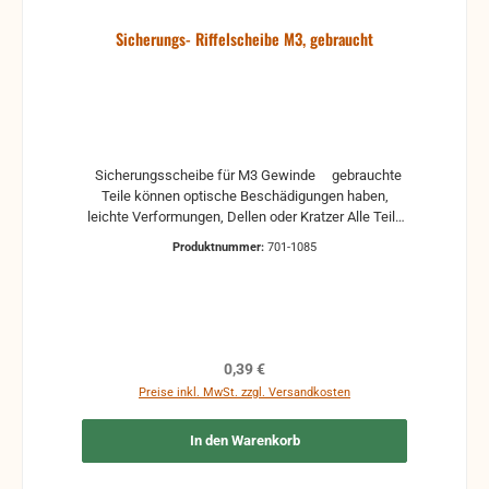
Sicherungs- Riffelscheibe M3, gebraucht
Sicherungsscheibe für M3 Gewinde gebrauchte
Teile können optische Beschädigungen haben,
leichte Verformungen, Dellen oder Kratzer Alle Teile
sind auf Funktion geprüft. Bitte bei Unklarheiten
Produktnummer:
701-1085
vorher Absprechen um Rücksendungen zu
vermeiden. Rücksendungen gehen auf Kosten des
Käufers.
Regulärer Preis:
0,39 €
Preise inkl. MwSt. zzgl. Versandkosten
In den Warenkorb