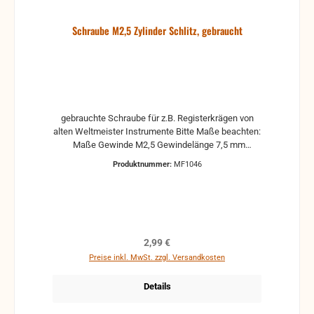
Schraube M2,5 Zylinder Schlitz, gebraucht
gebrauchte Schraube für z.B. Registerkrägen von
alten Weltmeister Instrumente Bitte Maße beachten:
Maße Gewinde M2,5 Gewindelänge 7,5 mm
Gesamtlänge 9,6 mm Durchmesser Kopf 6 mm
Produktnummer:
MF1046
Regulärer Preis:
2,99 €
Preise inkl. MwSt. zzgl. Versandkosten
Details