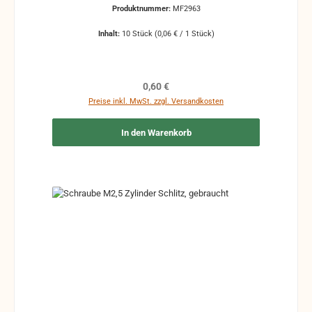
Produktnummer:
MF2963
Inhalt:
10 Stück
(0,06 € / 1 Stück)
Regulärer Preis:
0,60 €
Preise inkl. MwSt. zzgl. Versandkosten
In den Warenkorb