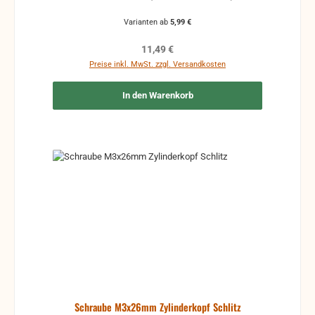
müssen, Mengenrabatte sind möglich
Varianten ab
5,99 €
Regulärer Preis:
11,49 €
Preise inkl. MwSt. zzgl. Versandkosten
In den Warenkorb
Schraube M3x26mm Zylinderkopf Schlitz