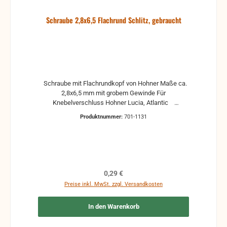
Schraube 2,8x6,5 Flachrund Schlitz, gebraucht
Schraube mit Flachrundkopf von Hohner Maße ca.
2,8x6,5 mm mit grobem Gewinde Für
Knebelverschluss Hohner Lucia, Atlantic
gebrauchte Teile können optische Beschädigungen
Produktnummer:
701-1131
haben, leichte Verformungen, Dellen oder Kratzer
Alle Teile sind auf Funktion geprüft. Bitte bei
Unklarheiten vorher Absprechen um Rücksendungen
zu vermeiden. Rücksendungen gehen auf Kosten
des Käufers.
Regulärer Preis:
0,29 €
Preise inkl. MwSt. zzgl. Versandkosten
In den Warenkorb