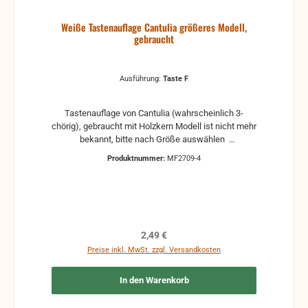
Weiße Tastenauflage Cantulia größeres Modell,
gebraucht
Ausführung:
Taste F
Tastenauflage von Cantulia (wahrscheinlich 3-
chörig), gebraucht mit Holzkern Modell ist nicht mehr
bekannt, bitte nach Größe auswählen
Gebrauchsspuren sind vorhanden, wie
Produktnummer:
MF2709-4
Vergilbungen, Haarrisse und Kratzer ohne Federn
und Klappen
Regulärer Preis:
2,49 €
Preise inkl. MwSt. zzgl. Versandkosten
In den Warenkorb