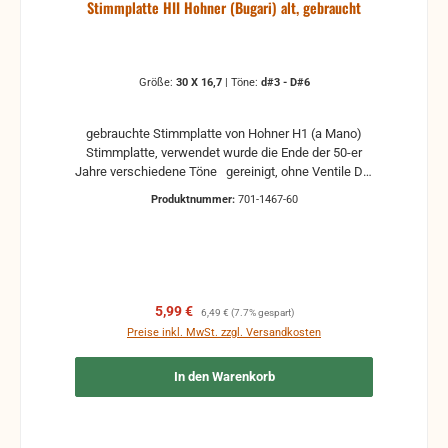
Stimmplatte HII Hohner (Bugari) alt, gebraucht
Größe:
30 X 16,7
|
Töne:
d#3 - D#6
gebrauchte Stimmplatte von Hohner H1 (a Mano)
Stimmplatte, verwendet wurde die Ende der 50-er
Jahre verschiedene Töne gereinigt, ohne Ventile Die
Stimmplatte ist nicht gestimmt, sie muss nach den
Produktnummer:
701-1467-60
Einbau nachgestimmt werden. ACHTUNG! Die
Maße können +-1mm abweichen. Ausgebaut aus
eine Hohner Artiste XD Hilfe zur Auswahl: z.B. a1 -
A3 Deutsche Schreibweise Englische Schreibweise
2A = Subkontra Oktave A0 1A = Kontra Oktave A1
A = große Oktave A2 a = kleine Oktave A3 a1 =
Verkaufspreis:
Regulärer Preis:
5,99 €
6,49 €
(7.7% gespart)
eingestrichene Oktave A4 a2 = zweigestrichene
Preise inkl. MwSt. zzgl. Versandkosten
Oktave A5 a3 = dreigestrichene Oktave A6 a4 =
viergestrichene Oktave A7 c5 = fünfgestrichene
In den Warenkorb
Oktave A8