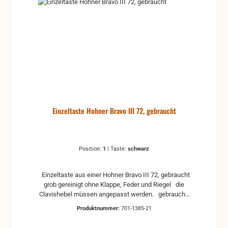
Einzeltaste Hohner Bravo III 72, gebraucht
Position:
1
|
Taste:
schwarz
Einzeltaste aus einer Hohner Bravo III 72, gebraucht
grob gereinigt ohne Klappe, Feder und Riegel die
Clavishebel müssen angepasst werden. gebraucht,
Kratzer und Gebrauchsspuren können vorhanden
Produktnummer:
701-1385-21
sein