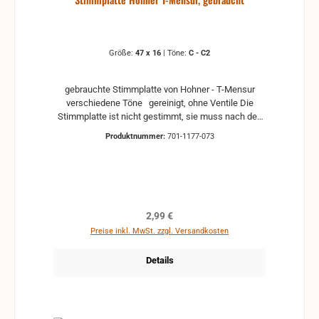
Größe:
47 x 16
|
Töne:
C - C2
gebrauchte Stimmplatte von Hohner - T-Mensur
verschiedene Töne gereinigt, ohne Ventile Die
Stimmplatte ist nicht gestimmt, sie muss nach den
Einbau nachgestimmt werden. ACHTUNG! Die
Produktnummer:
701-1177-073
Maße können +-1mm abweichen. Hilfe zur
Auswahl: z.B. a1 - A3 Deutsche Schreibweise
Englische Schreibweise 2A = Subkontra Oktave A0
1A = Kontra Oktave A1 A = große Oktave A2 a =
kleine Oktave A3 a1 = eingestrichene Oktave A4 a2 =
zweigestrichene Oktave A5 a3 = dreigestrichene
Regulärer Preis:
2,99 €
Oktave A6 a4 = viergestrichene Oktave A7 c5 =
Preise inkl. MwSt. zzgl. Versandkosten
fünfgestrichene Oktave A8
Details