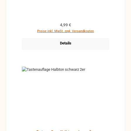
Regulärer Preis:
4,99 €
Preise inkl. MwSt. zzgl. Versandkosten
Details