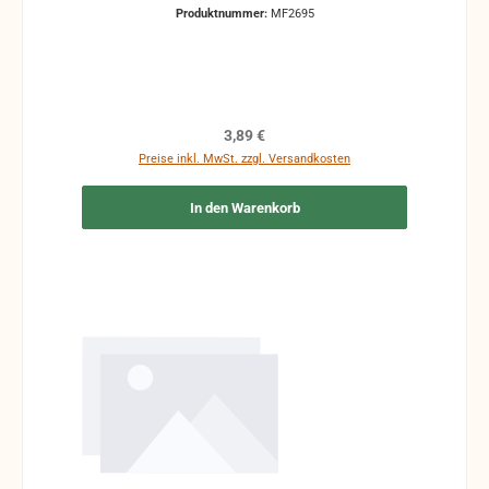
Produktnummer:
MF2695
Regulärer Preis:
3,89 €
Preise inkl. MwSt. zzgl. Versandkosten
In den Warenkorb