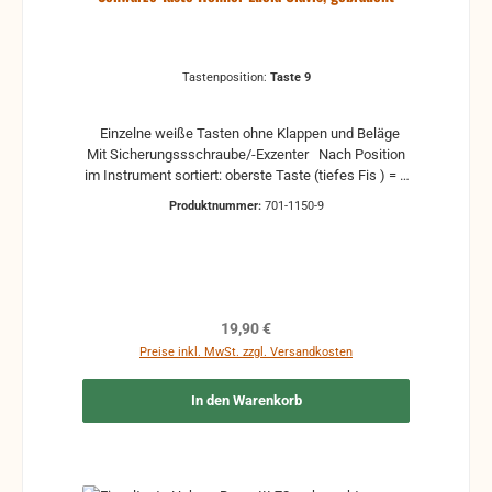
Tastenposition:
Taste 9
Einzelne weiße Tasten ohne Klappen und Beläge
Mit Sicherungssschraube/-Exzenter Nach Position
im Instrument sortiert: oberste Taste (tiefes Fis ) = 1
- unterste Taste (hohes dis ) = 15 gebrauchte Teile
Produktnummer:
701-1150-9
können optische Beschädigungen haben, leichte
Verformungen, Dellen oder Kratzer Alle Teile sind auf
Funktion geprüft. Bitte bei Unklarheiten vorher
Absprechen um Rücksendungen zu vermeiden.
Rücksendungen gehen auf Kosten des Käufers.
Regulärer Preis:
19,90 €
Preise inkl. MwSt. zzgl. Versandkosten
In den Warenkorb