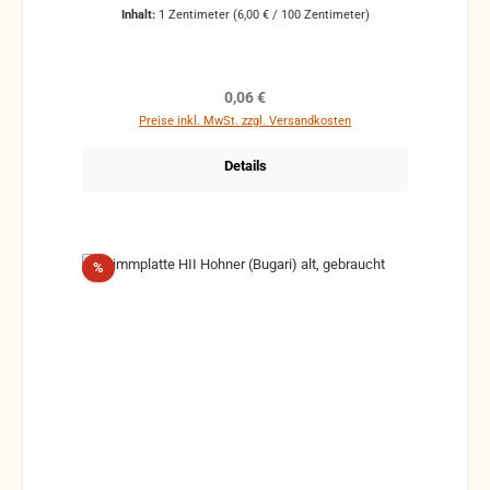
Inhalt:
1 Zentimeter
(6,00 € / 100 Zentimeter)
Regulärer Preis:
0,06 €
Preise inkl. MwSt. zzgl. Versandkosten
Details
Rabatt
%