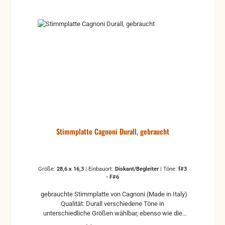
Stimmplatte Cagnoni Durall, gebraucht
Größe:
28,6 x 16,3
|
Einbauort:
Diskant/Begleiter
|
Töne:
f#3
- F#6
gebrauchte Stimmplatte von Cagnoni (Made in Italy)
Qualität: Durall verschiedene Töne in
unterschiedliche Größen wählbar, ebenso wie die
Einbauposition (Bass oder Diskant) Maße der