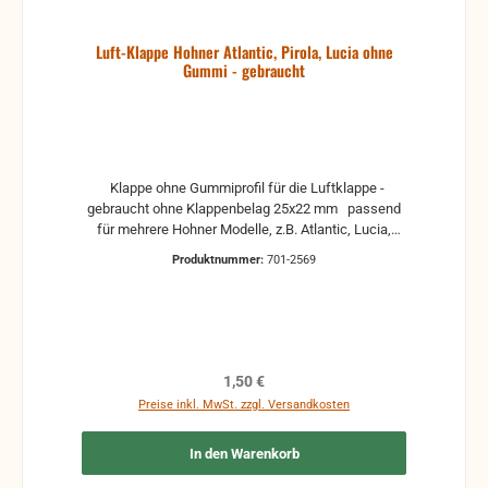
Luft-Klappe Hohner Atlantic, Pirola, Lucia ohne
Gummi - gebraucht
Klappe ohne Gummiprofil für die Luftklappe -
gebraucht ohne Klappenbelag 25x22 mm passend
für mehrere Hohner Modelle, z.B. Atlantic, Lucia,
Pirola, ... gebrauchte Teile können optische
Produktnummer:
701-2569
Beschädigungen haben, leichte Verformungen,
Dellen oder Kratzer und sind kein Reklamationsgrund
Alle Teile sind auf Funktion geprüft. Bitte bei
Unklarheiten vorher Absprechen um Rücksendungen
zu vermeiden. Rücksendungen gehen auf Kosten
des Käufers. bei defekten Artikel kann die Funktion
Regulärer Preis:
1,50 €
nicht mehr gewährleistet werden und die Produkte
Preise inkl. MwSt. zzgl. Versandkosten
sind vom Umtausch ausgeschlossen.
In den Warenkorb