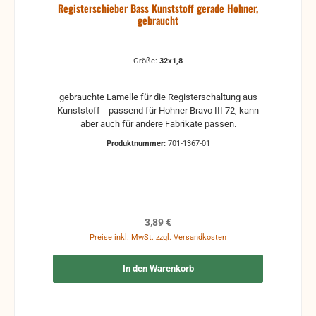
Registerschieber Bass Kunststoff gerade Hohner,
gehen auf Kosten des Käufers. bei defekten Artikel
gebraucht
kann die Funktion nicht mehr gewährleistet werden
und die Produkte sind vom Umtausch
ausgeschlossen.
Größe:
32x1,8
gebrauchte Lamelle für die Registerschaltung aus
Kunststoff passend für Hohner Bravo III 72, kann
aber auch für andere Fabrikate passen.
Produktnummer:
701-1367-01
Regulärer Preis:
3,89 €
Preise inkl. MwSt. zzgl. Versandkosten
In den Warenkorb