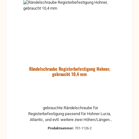
Rändelschraube Registerbefestigung Hohner,
gebraucht 10,4 mm
gebrauchte Rändelschraube für
Registerbefestigung passend für Hohner Lucia,
Atlantic, und evtl. weitere zwei Höhen/Längen
auswählbar: 9,4 mm (Gewindelänge: ca. 5 mm) 10,4
Produktnummer:
701-1126-2
mm (Gewindelänge: ca. 4 mm) gebrauchte Teile
können optische Beschädigungen haben, leichte