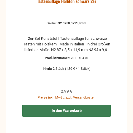
Tastenauflage Halbton schwarz 2er
Größe:
N2 87x8,5x11,9mm
2er-Set Kunststoff Tastenauflage für schwarze
Tasten mit Holzkern Made in Italien in drei Größen
lieferbar: Maße: N2 87 x 8,5 x 11,9 mm N3 94 x 9,6 x
13 mm N4 99 x 10,5 x 13,3 mm Einzelabnahme ist
Produktnummer:
701-1404-01
auch möglich, siehe weitere Angebote im Shop
Inhalt:
2 Stück
(1,50 € / 1 Stück)
Regulärer Preis:
2,99 €
Preise inkl. MwSt. zzgl. Versandkosten
In den Warenkorb