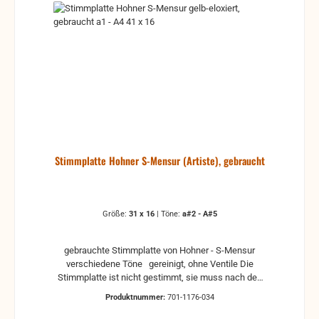
Stimmplatte Hohner S-Mensur (Artiste), gebraucht
Größe:
31 x 16
|
Töne:
a#2 - A#5
gebrauchte Stimmplatte von Hohner - S-Mensur
verschiedene Töne gereinigt, ohne Ventile Die
Stimmplatte ist nicht gestimmt, sie muss nach den
Einbau nachgestimmt werden. ACHTUNG! Die
Produktnummer:
701-1176-034
Maße können +-1mm abweichen. Hilfe zur
Auswahl: z.B. a1 - A3 Deutsche Schreibweise