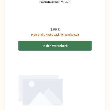
Produktnummer:
MF2691
Regulärer Preis:
3,99 €
Preise inkl. MwSt. zzgl. Versandkosten
In den Warenkorb