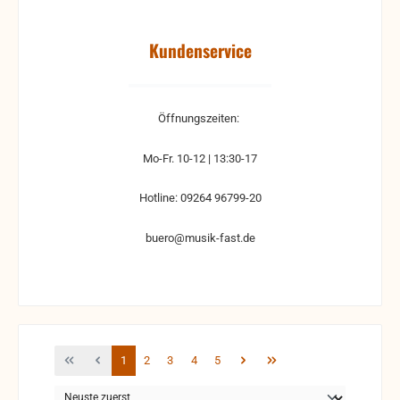
Kundenservice
Öffnungszeiten:
Mo-Fr. 10-12 | 13:30-17
Hotline: 09264 96799-20
buero@musik-fast.de
Seite
Seite
Seite
Seite
Seite
1
2
3
4
5