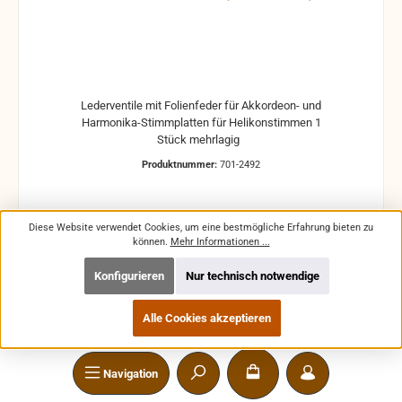
Lederventile mit Folienfeder für Akkordeon- und
Harmonika-Stimmplatten für Helikonstimmen 1
Stück mehrlagig
Produktnummer:
701-2492
Diese Website verwendet Cookies, um eine bestmögliche Erfahrung bieten zu
können.
Mehr Informationen ...
Regulärer Preis:
1,95 €
Konfigurieren
Nur technisch notwendige
Preise inkl. MwSt. zzgl. Versandkosten
Alle Cookies akzeptieren
In den Warenkorb
Navigation