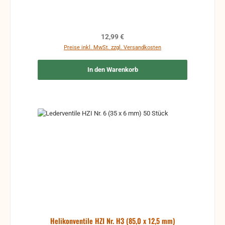
Regulärer Preis:
12,99 €
Preise inkl. MwSt. zzgl. Versandkosten
In den Warenkorb
Helikonventile HZI Nr. H3 (85,0 x 12,5 mm)