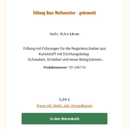
Füllung Bass Weltmeister - gebraucht
Maße:
31,5 x 3,8 cm
Füllung mit Führungen für die Registerschieber aus
Kunststoff mit Dichtungsbelag
Schrauben, Schieber und neuer Belag können
separat bestellt werden
Produktnummer:
701-2467-02
Regulärer Preis:
5,99 €
Preise inkl. MwSt. zzgl. Versandkosten
In den Warenkorb