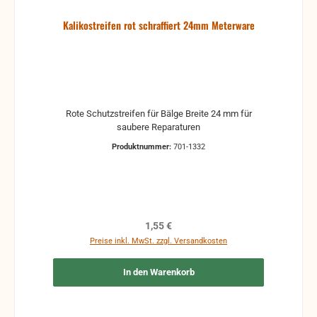
Kalikostreifen rot schraffiert 24mm Meterware
Rote Schutzstreifen für Bälge Breite 24 mm für
saubere Reparaturen
Produktnummer:
701-1332
Regulärer Preis:
1,55 €
Preise inkl. MwSt. zzgl. Versandkosten
In den Warenkorb