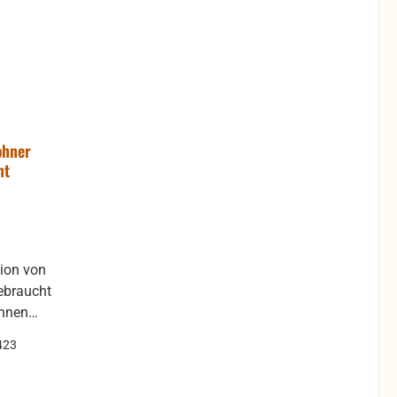
ohner
ht
tion von
önnen
ber die
423
htigen.