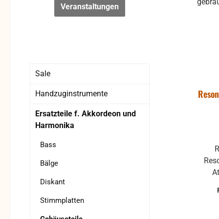
Veranstaltungen
Sale
Reson
Handzuginstrumente
Ersatzteile f. Akkordeon und
Harmonika
Bass
R
Reso
Bälge
At
Diskant
Ersa
Mode
Stimmplatten