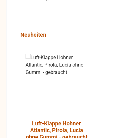
Produktgalerie überspringen
Neuheiten
Rabatt
%
Luft-Klappe Hohner
Aktiver L
Atlantic, Pirola, Lucia
JBL Cont
ohne Gummi - gebraucht