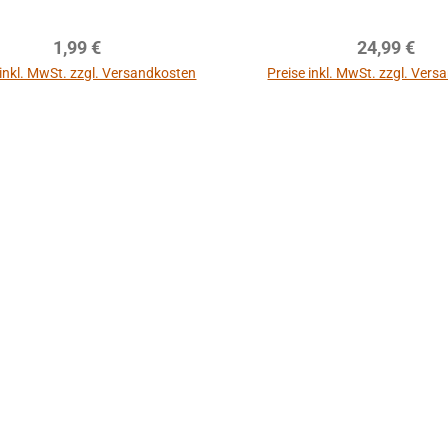
Regulärer Preis:
Regulärer P
1,99 €
24,99 €
 inkl. MwSt. zzgl. Versandkosten
Preise inkl. MwSt. zzgl. Ver
In den Warenkor