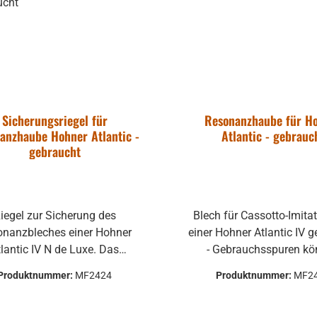
Sicherungsriegel für
Resonanzhaube für H
anzhaube Hohner Atlantic -
Atlantic - gebrauc
gebraucht
iegel zur Sicherung des
Blech für Cassotto-Imita
nanzbleches einer Hohner
einer Hohner Atlantic IV gebraucht
lantic IV N de Luxe. Das
- Gebrauchsspuren k
tzteil kann auch auf andere
vorhanden sein, welche a
Produktnummer:
MF2424
Produktnummer:
MF2
lle passen. Bitte anfragen.
Funktion nicht beeinträc