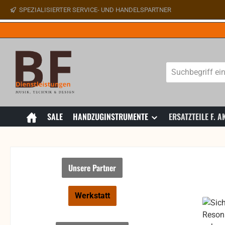
SPEZIALISIERTER SERVICE- UND HANDELSPARTNER
 Hauptinhalt springen
Zur Suche springen
Zur Hauptnavigation springen
SALE
HANDZUGINSTRUMENTE
ERSATZTEILE F.
Unsere Partner
Werkstatt