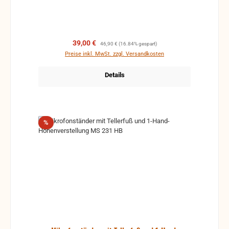
Die Spann- und Klemmelemente verhindern ein
Verkratzen und Verdrücken der Rohre.
Verkaufspreis:
Regulärer Preis:
39,00 €
46,90 €
(16.84% gespart)
Preise inkl. MwSt. zzgl. Versandkosten
Details
Rabatt
%