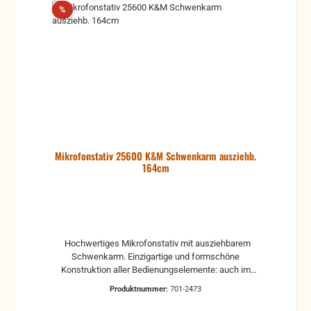
Mikrofonhalters ohne Werkzeuge. VARIWEIGHT®
Rabatt
%
Kompatibel - patentiertes Stabilitätssystem für
sicheren Halt und einfachen Transport durch
einsetzbare Gewichtsscheibe. Der GMS 231 HB wird
mit einem zusätzlichen Satz schwarzer Kodierringe
geliefert, weitere Ringe sind zur deutlichen
Personalisierung in vielen Farben lieferbar. Für
erhöhte Standfestigkeit ist eine 2,3 kg schwere
Gewichtsscheibe als Zubehör erhältlich (Artikel-Nr.
GMS2WP), die sich ohne Weerkzeug montieren
lässt.
Mikrofonstativ 25600 K&M Schwenkarm ausziehb.
164cm
Hochwertiges Mikrofonstativ mit ausziehbarem
Schwenkarm. Einzigartige und formschöne
Konstruktion aller Bedienungselemente: auch im
gelösten Zustand unverlierbar! Durch den
Produktnummer:
701-2473
ergonomisch gestalteten Klemmgriff kann der
Schwenkarm in jeder Position leicht und bequem