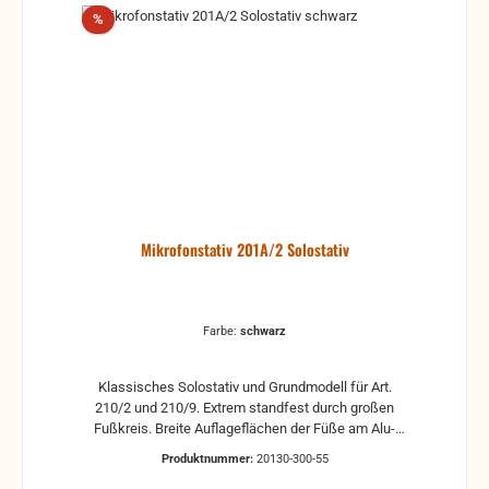
Rabatt
%
Mikrofonstativ 201A/2 Solostativ
Farbe:
schwarz
Klassisches Solostativ und Grundmodell für Art.
210/2 und 210/9. Extrem standfest durch großen
Fußkreis. Breite Auflageflächen der Füße am Alu-
Druckgusssockel ermöglichen einen dauerhaft
Produktnummer:
20130-300-55
sicheren und absolut senkrechten Stand des Stativs.