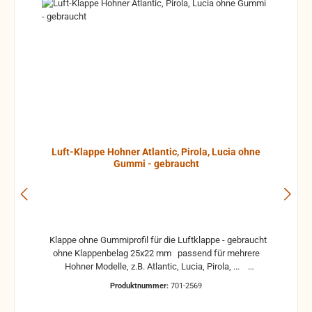
Luft-Klappe Hohner Atlantic, Pirola, Lucia ohne
Gummi - gebraucht
Klappe ohne Gummiprofil für die Luftklappe - gebraucht
ohne Klappenbelag 25x22 mm passend für mehrere
Hohner Modelle, z.B. Atlantic, Lucia, Pirola, ...
gebrauchte Teile können optische Beschädigungen
Produktnummer:
701-2569
haben, leichte Verformungen, Dellen oder Kratzer und sind
kein Reklamationsgrund Alle Teile sind auf Funktion