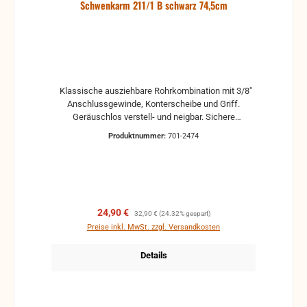
Schwenkarm 211/1 B schwarz 74,5cm
Klassische ausziehbare Rohrkombination mit 3/8"
Anschlussgewinde, Konterscheibe und Griff.
Geräuschlos verstell- und neigbar. Sichere
Klemmung durch beweglichen Knebel. Kein
Produktnummer:
701-2474
Verkratzen der Rohroberfläche durch
Kunststoffhülsen im Stahlteil. Gewicht 0,59 kg
Gewindeanschluss 3/8" Klemmung Knebel Material
Stahl Schwenkarm ausziehbar Schwenkarmlänge
von 435 bis 745 mm
Verkaufspreis:
Regulärer Preis:
24,90 €
32,90 €
(24.32% gespart)
Preise inkl. MwSt. zzgl. Versandkosten
Details