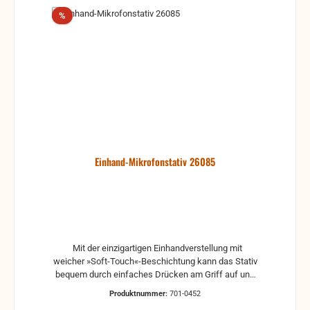
Rabatt
%
Einhand-Mikrofonstativ 26085
Mit der einzigartigen Einhandverstellung mit
weicher »Soft-Touch«-Beschichtung kann das Stativ
bequem durch einfaches Drücken am Griff auf und
ab bewegt werden. Der flache Metall-Rundsockel ist
Produktnummer:
701-0452
sehr stabil und robust. Die hochwertige