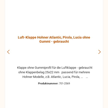
Luft-Klappe Hohner Atlantic, Pirola, Lucia ohne
Gummi - gebraucht
Klappe ohne Gummiprofil für die Luftklappe - gebraucht
ohne Klappenbelag 25x22 mm passend für mehrere
Hohner Modelle, z.B. Atlantic, Lucia, Pirola, ...
gebrauchte Teile können optische Beschädigungen
Produktnummer:
701-2569
haben, leichte Verformungen, Dellen oder Kratzer und sind
kein Reklamationsgrund Alle Teile sind auf Funktion
geprüft. Bitte bei Unklarheiten vorher Absprechen um
Rücksendungen zu vermeiden. Rücksendungen gehen auf
Kosten des Käufers. bei defekten Artikel kann die