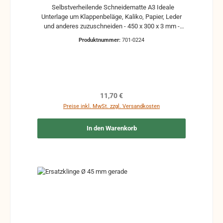
Selbstverheilende Schneidematte A3 Ideale
Unterlage um Klappenbeläge, Kaliko, Papier, Leder
und anderes zuzuschneiden - 450 x 300 x 3 mm -
beidseitig verwendbar - Zentimeter-Raster - grün
Produktnummer:
701-0224
Regulärer Preis:
11,70 €
Preise inkl. MwSt. zzgl. Versandkosten
In den Warenkorb