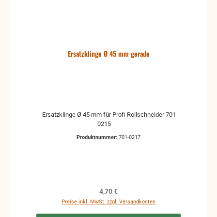
Ersatzklinge Ø 45 mm gerade
Ersatzklinge Ø 45 mm für Profi-Rollschneider 701-
0215
Produktnummer:
701-0217
Regulärer Preis:
4,70 €
Preise inkl. MwSt. zzgl. Versandkosten