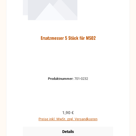
Ersatzmesser 5 Stück für MS02
Produktnummer:
701-0232
Regulärer Preis:
1,90 €
Preise inkl. MwSt. zzgl. Versandkosten
Details