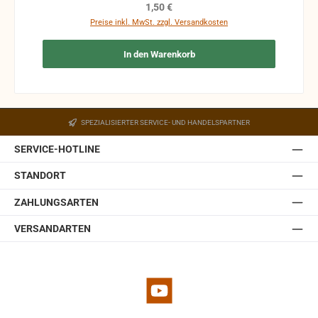
Funktion nicht mehr gewährleistet werden und die
Regulärer Preis:
1,50 €
Produkte sind vom Umtausch ausgeschlossen.
Preise inkl. MwSt. zzgl. Versandkosten
In den Warenkorb
SPEZIALISIERTER SERVICE- UND HANDELSPARTNER
SERVICE-HOTLINE
STANDORT
ZAHLUNGSARTEN
VERSANDARTEN
YouTube