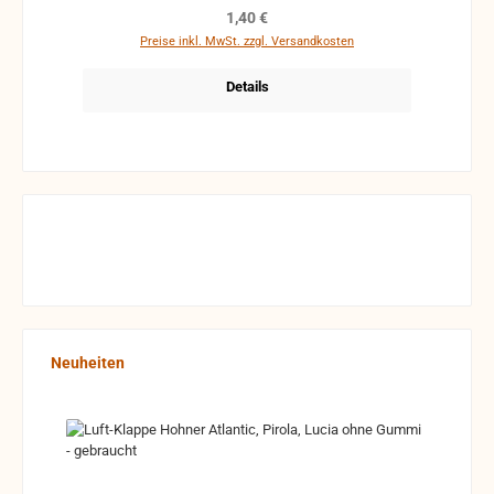
Regulärer Preis:
1,40 €
Preise inkl. MwSt. zzgl. Versandkosten
Details
Produktgalerie überspringen
Neuheiten