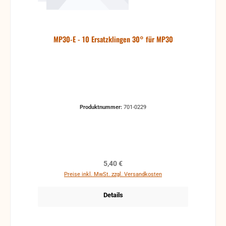
MP30-E - 10 Ersatzklingen 30° für MP30
Produktnummer:
701-0229
Regulärer Preis:
5,40 €
Preise inkl. MwSt. zzgl. Versandkosten
Details