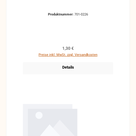
Produktnummer:
701-0226
Regulärer Preis:
1,30 €
Preise inkl. MwSt. zzgl. Versandkosten
Details