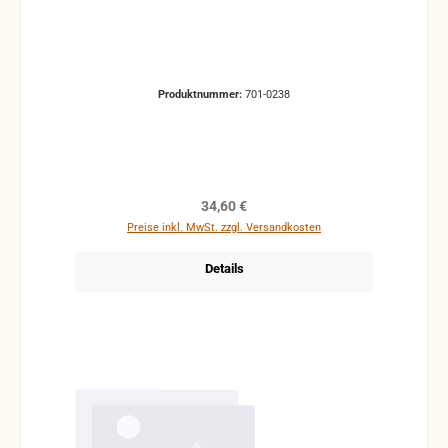
Produktnummer:
701-0238
Regulärer Preis:
34,60 €
Preise inkl. MwSt. zzgl. Versandkosten
Details