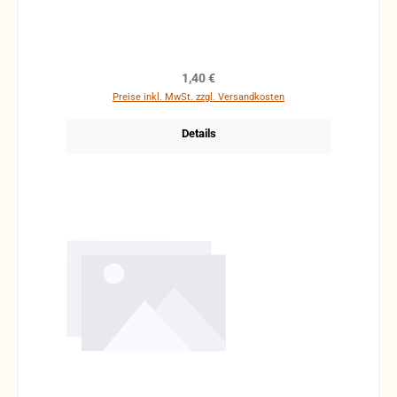
Regulärer Preis:
1,40 €
Preise inkl. MwSt. zzgl. Versandkosten
Details