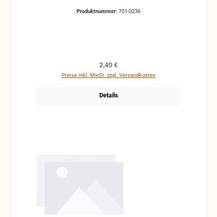
Produktnummer:
701-0236
Regulärer Preis:
2,40 €
Preise inkl. MwSt. zzgl. Versandkosten
Details