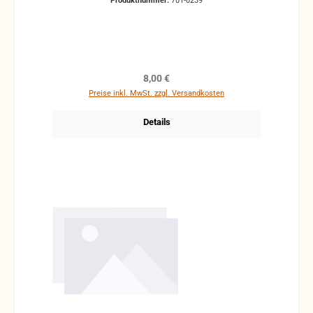
Produktnummer:
701-0239
Regulärer Preis:
8,00 €
Preise inkl. MwSt. zzgl. Versandkosten
Details