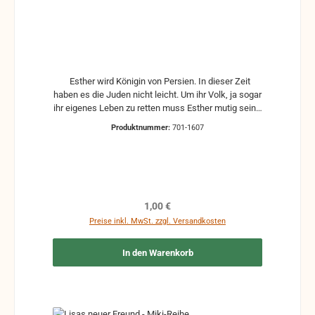
Esther wird Königin von Persien. In dieser Zeit
haben es die Juden nicht leicht. Um ihr Volk, ja sogar
ihr eigenes Leben zu retten muss Esther mutig sein.
Das Heft Mini-Bibelgeschichten im Format 10x12 cm
Produktnummer:
701-1607
ist kompakt und praktisch gestaltet, sodass es
leicht in eine Tasche passt und problemlos zum
Gottesdienst mitgenommen werden kann. Es
besteht aus 125 g/m² Qualitätsdruckpapier, was für
eine angenehme Haptik sorgt. Die Seiten sind mit
einem glänzenden Lack überzogen, der sie schützt
Regulärer Preis:
1,00 €
und langlebig macht. Das Heft richtet sich an
Preise inkl. MwSt. zzgl. Versandkosten
Kinder, die von klein auf biblische Geschichten und
Personen kennenlernen sollen. Die farbenfrohen
In den Warenkorb
Bilder bereichern die Erzählungen.