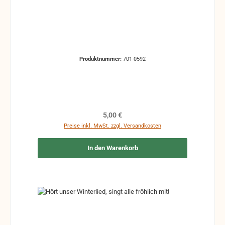
Produktnummer:
701-0592
Regulärer Preis:
5,00 €
Preise inkl. MwSt. zzgl. Versandkosten
In den Warenkorb