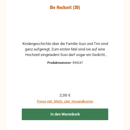
Die Hochzeit (30)
Kindergeschichte über die Familie Susi und Tim sind
ganz aufgeregt. Zum ersten Mal sind sie auf eine
Hochzeit eingeladen! Susi darf sogar ein Gedicht
erzählen. Aber warum spricht man bei der Hochzeit
Produktnummer:
894247
eigentlich von einem Bund? Was verspricht sich ein
Brautpaar? Und welche Aufgaben hat Gott für jeden
in der Familie? In den Heften der Reihe "In der
Waldstraße" erfährst du, was die Hoffmanns-Kinder
mit Jesus erleben, wie sie lernen anderen zu
vergeben, den Nächsten von Jesus zu erzählen, treu
Regulärer Preis:
2,00 €
im Kleinen zu sein und vieles mehr. Mit vielen
Preise inkl. MwSt. zzgl. Versandkosten
farbigen Bildern, für Kinder von 3 bis 8 Jahren.
In den Warenkorb