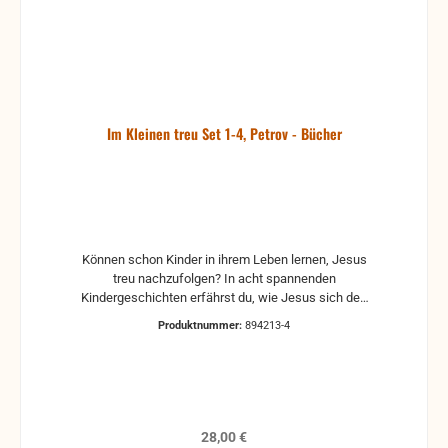
Im Kleinen treu Set 1-4, Petrov - Bücher
Können schon Kinder in ihrem Leben lernen, Jesus
treu nachzufolgen? In acht spannenden
Kindergeschichten erfährst du, wie Jesus sich den
Kindern offenbart und Treue im Kleinen gelernt
Produktnummer:
894213-4
werden kann. Im Sandkasten Als Papa sich
plötzlich verletzt und nicht mehr arbeiten kann, hat
Timo eine ganz konkrete Vorstellung wie Gott
seinem Vater helfen soll. Und sein Kinderglaube wird
belohnt. Der kleine Sebastian hat einen großen
Wunsch: Er möchte anderen Menschen von Jesus
Regulärer Preis:
28,00 €