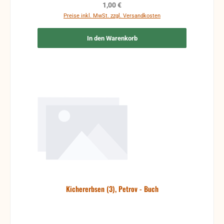
Regulärer Preis:
1,00 €
Preise inkl. MwSt. zzgl. Versandkosten
In den Warenkorb
Kichererbsen (3), Petrov - Buch