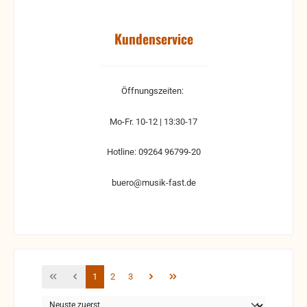
Kundenservice
Öffnungszeiten:
Mo-Fr. 10-12 | 13:30-17
Hotline: 09264 96799-20
buero@musik-fast.de
Seite
Seite
Seite
1
2
3