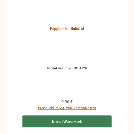
Pappbuch - Behütet
Produktnummer:
701-1728
Regulärer Preis:
9,90 €
Preise inkl. MwSt. zzgl. Versandkosten
In den Warenkorb