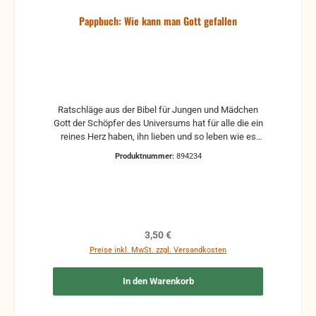
Pappbuch: Wie kann man Gott gefallen
Ratschläge aus der Bibel für Jungen und Mädchen
Gott der Schöpfer des Universums hat für alle die ein
reines Herz haben, ihn lieben und so leben wie es
ihm gefällt eine Stadt im Himmel gebaut. Aber was
Produktnummer:
894234
muss ich tun um so leben wie es ihm gefällt?
Dieses Pappbuch mit wunderschönen Bildern aus
dem Kinderalltag erklärt durch kurze Bibelverse, wie
man Gott gefallen kann. Für Kinder ab 3 Jahren.
Regulärer Preis:
3,50 €
Preise inkl. MwSt. zzgl. Versandkosten
In den Warenkorb