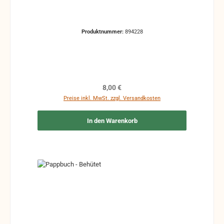
Produktnummer:
894228
Regulärer Preis:
8,00 €
Preise inkl. MwSt. zzgl. Versandkosten
In den Warenkorb