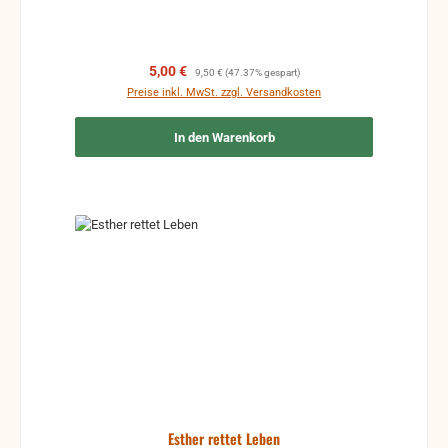
Verkaufspreis:
Regulärer Preis:
5,00 €
9,50 €
(47.37% gespart)
Preise inkl. MwSt. zzgl. Versandkosten
In den Warenkorb
Esther rettet Leben