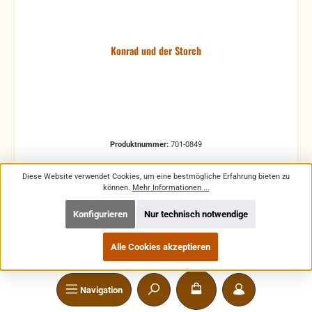
daran glauben wollen ... Für Jungen und Mädchen in
Vor- und Grundschulalter. Hardcover
Konrad und der Storch
Produktnummer:
701-0849
Diese Website verwendet Cookies, um eine bestmögliche Erfahrung bieten zu
können.
Mehr Informationen ...
Konfigurieren
Nur technisch notwendige
Regulärer Preis:
3,00 €
Preise inkl. MwSt. zzgl. Versandkosten
Alle Cookies akzeptieren
In den Warenkorb
Navigation