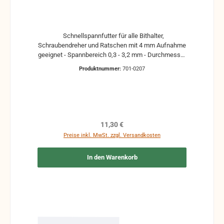
Schnellspannfutter für alle Bithalter,
Schraubendreher und Ratschen mit 4 mm Aufnahme
geeignet - Spannbereich 0,3 - 3,2 mm - Durchmesser
Ø 12 mm
Produktnummer:
701-0207
Regulärer Preis:
11,30 €
Preise inkl. MwSt. zzgl. Versandkosten
In den Warenkorb