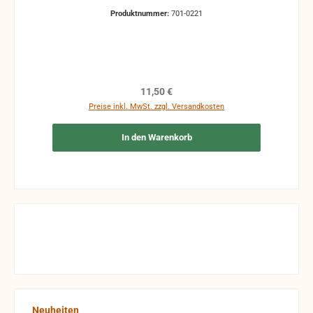
Produktnummer:
701-0221
Regulärer Preis:
11,50 €
Preise inkl. MwSt. zzgl. Versandkosten
In den Warenkorb
Produktgalerie überspringen
Neuheiten