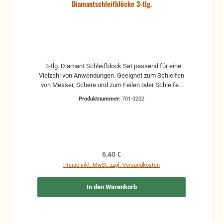
Diamantschleifblöcke 3-tlg.
3-tlg. Diamant Schleifblock Set passend für eine
Vielzahl von Anwendungen. Geeignet zum Schleifen
von Messer, Schere und zum Feilen oder Schleifen
im Modellbau. - Beinhaltet folgende Körnungen 200
Produktnummer:
701-0202
(rot), 400 (gelb) und 800 (blau) - Schleifflächen
77mm x 26mm
Regulärer Preis:
6,40 €
Preise inkl. MwSt. zzgl. Versandkosten
In den Warenkorb