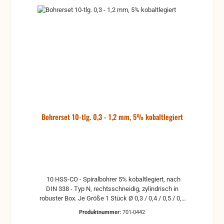
Bohrerset 10-tlg. 0,3 - 1,2 mm, 5% kobaltlegiert
10 HSS-CO - Spiralbohrer 5% kobaltlegiert, nach
DIN 338 - Typ N, rechtsschneidig, zylindrisch in
robuster Box. Je Größe 1 Stück Ø 0,3 / 0,4 / 0,5 / 0,6
/ 0,7 / 0,8 / 0,9 / 1,0 / 1,1 / 1,2 mm Einsatzbereich:
Produktnummer:
701-0442
Stahl, unlegierter Stahl, Eisen, Gusseisen,