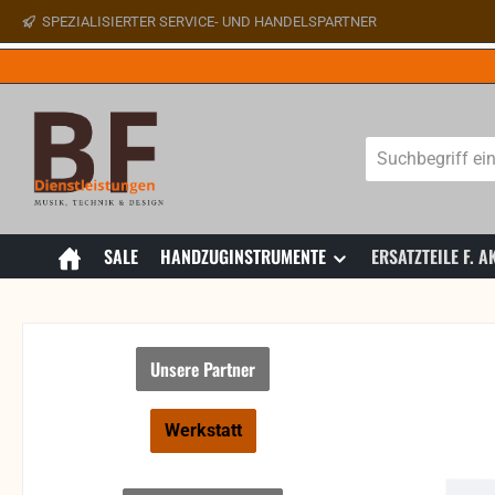
SPEZIALISIERTER SERVICE- UND HANDELSPARTNER
 Hauptinhalt springen
Zur Suche springen
Zur Hauptnavigation springen
SALE
HANDZUGINSTRUMENTE
ERSATZTEILE F.
Unsere Partner
Werkstatt