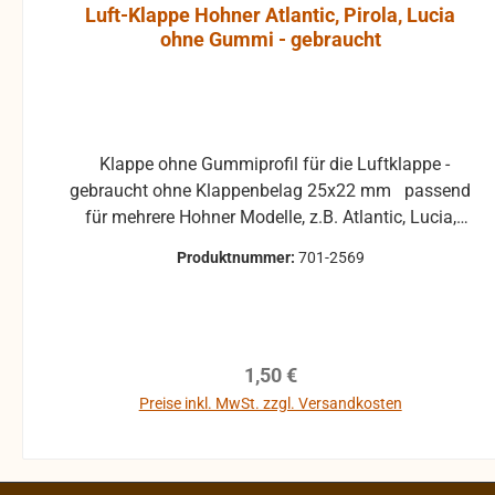
Luft-Klappe Hohner Atlantic, Pirola, Lucia
ermögli
ohne Gummi - gebraucht
umfangreich
opti
Montagezub
Wandmonta
exakte Anb
Klappe ohne Gummiprofil für die Luftklappe -
Ausrichtung 
gebraucht ohne Klappenbelag 25x22 mm passend
Ein Wandhalt
für mehrere Hohner Modelle, z.B. Atlantic, Lucia,
JBL Contr
Pirola, ... gebrauchte Teile können optische
integriert. De
Produktnummer:
701-2569
Beschädigungen haben, leichte Verformungen,
einem Ku
Dellen oder Kratzer und sind kein
ausgestattet,
Reklamationsgrund Alle Teile sind auf Funktion
Wandplatte
geprüft. Bitte bei Unklarheiten vorher Absprechen
eingebaut is
Regulärer Preis:
1,50 €
um Rücksendungen zu vermeiden. Rücksendungen
sich die JBL
gehen auf Kosten des Käufers. bei defekten Artikel
Preise inkl. MwSt. zzgl. Versandkosten
auch ohne
kann die Funktion nicht mehr gewährleistet werden
Zubehörteil
In den Warenkorb
und die Produkte sind vom Umtausch
schnell instal
ausgeschlossen.
erhältlich