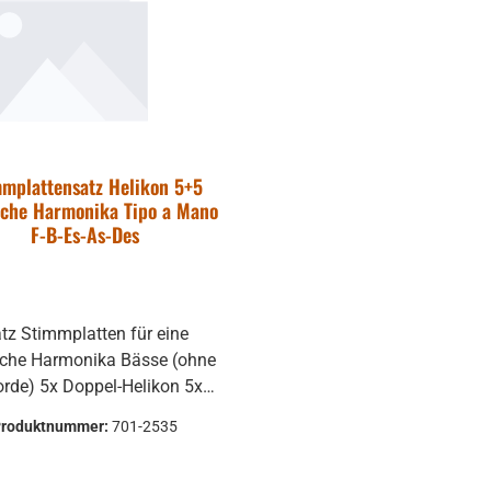
mmplattensatz Helikon 5+5
ische Harmonika Tipo a Mano
F-B-Es-As-Des
tz Stimmplatten für eine
ische Harmonika Bässe (ohne
oppel-Helikon 5x
fach-Helikon Tonarten
Produktnummer:
701-2535
n bei Bestellung angegeben
erden, so wie auch das