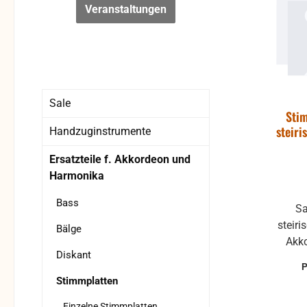
Veranstaltungen
Sale
Sti
steir
Handzuginstrumente
Ersatzteile f. Akkordeon und
Harmonika
Bass
Sa
steir
Bälge
Akkorde) 5x D
Diskant
Ein
müsse
Stimmplatten
w
Einzelne Stimmplatten