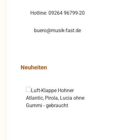
Hotline: 09264 96799-20
buero@musik-fast.de
Produktgalerie überspringen
Neuheiten
Rabatt
%