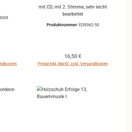
mit CD, mit 2. Stimme, sehr leicht
bearbeitet
9009
Produktnummer:
ED9362-50
reis:
Regulärer Preis:
16,50 €
sandkosten
Preise inkl. MwSt. zzgl. Versandkosten
b