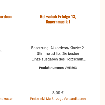
kordeon
Holzschuh Erfolge 13,
Bauernmusik I
Besetzung: Akkordeon/Klavier 2.
80
Stimme ad lib. Die besten
Einzelausgaben des Holzschuh-
Verlages in neuer Bearbeitung in
Produktnummer:
VHR563
Alben zusammengefasst. Ideal für
das Solospiel sowie für das
Gruppenmusizieren. Erschienen
für Akkordeon/Klavier mit 2.
reis:
Regulärer Preis:
8,00 €
Stimme ad lib., Gitarrenstimme ad
lib., C-Stimme (Violine, Melodica)
sandkosten
Preise inkl. MwSt. zzgl. Versandkosten
ad lib. (alle Stimmen liegen bei)