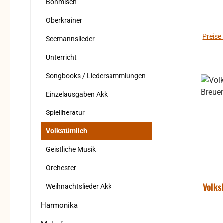
Böhmisch
Oberkrainer
Preise
Seemannslieder
Unterricht
Songbooks / Liedersammlungen
Einzelausgaben Akk
Spielliteratur
Volkstümlich
Geistliche Musik
Orchester
Volks
Weihnachtslieder Akk
Harmonika