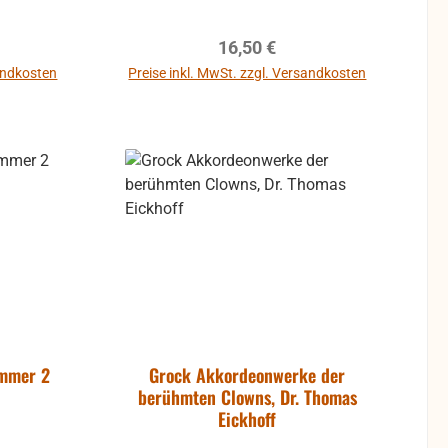
reis:
Regulärer Preis:
16,50 €
sandkosten
Preise inkl. MwSt. zzgl. Versandkosten
b
immer 2
Grock Akkordeonwerke der
berühmten Clowns, Dr. Thomas
Eickhoff