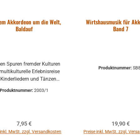
ngen haben,
rformungen,
ulärer Preis:
50 €
em Akkordeon um die Welt,
Wirtshausmusik für Ak
ratzer und sind
. MwSt. zzgl.
Baldauf
Band 7
nsgrund Alle
dkosten
auf Funktion
Warenkorb
ten vorher
chen um
en Spuren fremder Kulturen
dungen zu
Produktnummer:
SB
multikulturelle Erlebnisreise
Rücksendungen
 Kinderliedern und Tänzen
 Kosten des
assend zum Akkordeon-
Produktnummer:
2003/1
lwerk mit Tasti und Basti 2
 die Funktion
arbeitung: Anja Baldauf
gewährleistet
: Die Begegnung mit
die Produkte
dsprachen und das Erleben
 Umtausch
Regulärer Preis:
Regulärer P
7,95 €
19,90 €
wöhnlicher Sprachmelodien
ausgeschlossen.
dern das Verstehen anderer
 inkl. MwSt. zzgl. Versandkosten
Preise inkl. MwSt. zzgl. Ver
en und Kulturen. Die Musik