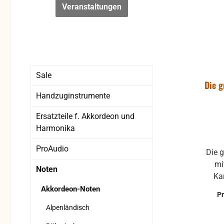
Veranstaltungen
Sale
Die g
Handzuginstrumente
Ersatzteile f. Akkordeon und
Harmonika
ProAudio
Die 
mi
Noten
Karaok
K
Akkordeon-Noten
P
Trom
Alpenländisch
Klarinette, F