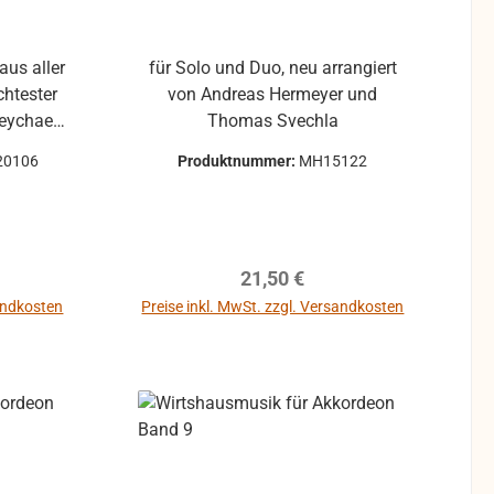
aus aller
für Solo und Duo, neu arrangiert
chtester
von Andreas Hermeyer und
Peychaer
Thomas Svechla
20106
Produktnummer:
MH15122
s Lust
Fahrbach
reis:
Regulärer Preis:
21,50 €
sandkosten
Preise inkl. MwSt. zzgl. Versandkosten
e gold)
chlaf ein
osas