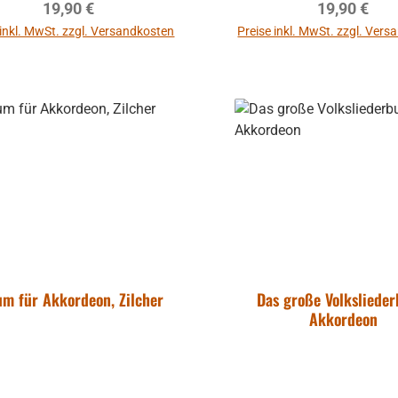
Regulärer Preis:
Regulärer P
19,90 €
19,90 €
 inkl. MwSt. zzgl. Versandkosten
Preise inkl. MwSt. zzgl. Ver
In den Warenkorb
In den Warenkor
um für Akkordeon, Zilcher
Das große Volkslieder
Akkordeon