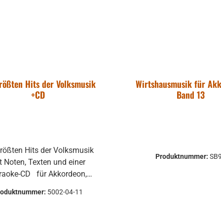
rößten Hits der Volksmusik
Wirtshausmusik für Ak
+CD
Band 13
größten Hits der Volksmusik
Produktnummer:
SB
t Noten, Texten und einer
e-CD für Akkordeon,
lavier, Keyboard, Gitarre,
roduktnummer:
5002-04-11
pete, Saxophon, Posaune,
löte,... Inkl. B-Notierung