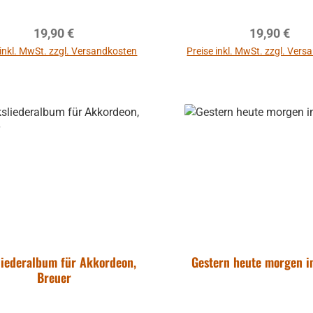
für alle B-Instrumente
Regulärer Preis:
Regulärer P
19,90 €
19,90 €
 inkl. MwSt. zzgl. Versandkosten
Preise inkl. MwSt. zzgl. Ver
In den Warenkorb
In den Warenkor
liederalbum für Akkordeon,
Gestern heute morgen 
Breuer