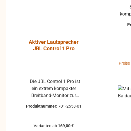
komp
P
Aktiver Lautsprecher
Luft-Kla
JBL Control 1 Pro
Atlantic, P
ohne Gummi
Preise
Die JBL Control 1 Pro ist
Klappe ohne Gummiprofil
ein extrem kompakter
für die L
Breitband-Monitor zur
gebraucht 
Abhörkontrolle für einen
Klappenbelag 25x22 
Produktnummer:
701-2558-01
Produktnum
weiten Applikationsbereich,
passend für 
vom Tonstudio über die
Modelle, z.B. 
Video Postproduction bis
Pirola, ... gebrauchte Teile
Varianten ab
169,00 €
zum Ü-Wagen und
können 