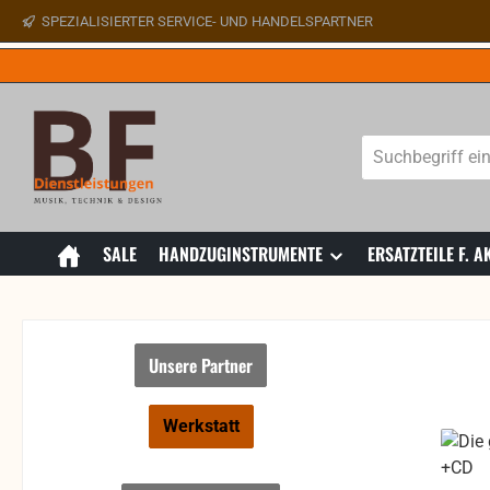
SPEZIALISIERTER SERVICE- UND HANDELSPARTNER
 Hauptinhalt springen
Zur Suche springen
Zur Hauptnavigation springen
SALE
HANDZUGINSTRUMENTE
ERSATZTEILE F.
Unsere Partner
Werkstatt