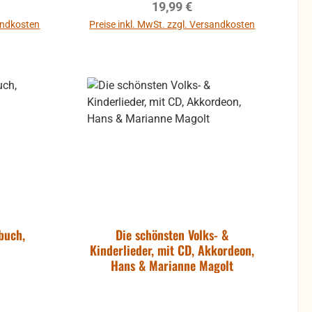
reis:
Regulärer Preis:
19,99 €
sandkosten
Preise inkl. MwSt. zzgl. Versandkosten
b
In den Warenkorb
buch,
Die schönsten Volks- &
Kinderlieder, mit CD, Akkordeon,
Hans & Marianne Magolt