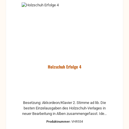
Holzschuh Erfolge 4
Besetzung: Akkordeon/Klavier 2. Stimme ad lib. Die
besten Einzelausgaben des Holzschuh-Verlages in
neuer Bearbeitung in Alben zusammengefasst. Ideal
für das Solospiel sowie für das Gruppenmusizieren.
Produktnummer:
VHR554
Erschienen für Akkordeon/Klavier mit 2. Stimme ad