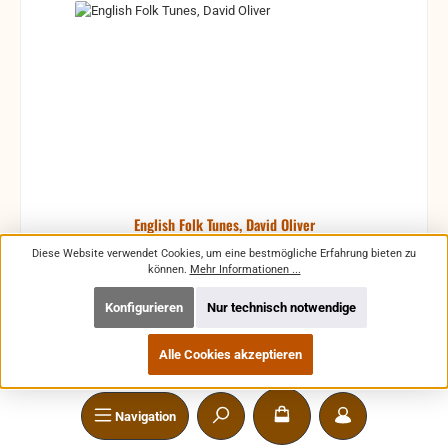
English Folk Tunes, David Oliver
Diese Website verwendet Cookies, um eine bestmögliche Erfahrung bieten zu
können.
Mehr Informationen ...
Konfigurieren
Nur technisch notwendige
88 traditionelle Stücke
Alle Cookies akzeptieren
Produktnummer:
ED12884
Navigation