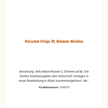
Holzschuh Erfolge 20, Bekannte Melodien
Besetzung: Akkordeon/Klavier 2. Stimme ad lib. Die
besten Einzelausgaben des Holzschuh-Verlages in
neuer Bearbeitung in Alben zusammengefasst. Ideal
für das Solospiel sowie für das Gruppenmusizieren.
Produktnummer:
VHR570
Erschienen für Akkordeon/Klavier mit 2. Stimme ad
lib., Gitarrenstimme ad lib., C-Stimme (Violine,
Melodica) ad lib. (alle Stimmen liegen bei)