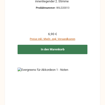
innenliegender 2. Stimme
Produktnummer:
WILD20013
Regulärer Preis:
6,90 €
Preise inkl. MwSt. zzgl. Versandkosten
In den Warenkorb