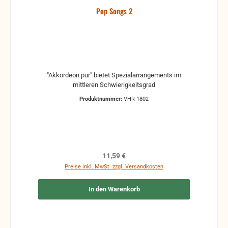
Pop Songs 2
"Akkordeon pur" bietet Spezialarrangements im
mittleren Schwierigkeitsgrad
Produktnummer:
VHR 1802
Regulärer Preis:
11,59 €
Preise inkl. MwSt. zzgl. Versandkosten
In den Warenkorb