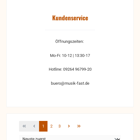
Kundenservice
Öffnungszeiten:
Mo-Fr. 10-12 | 13:30-17
Hotline: 09264 96799-20
buero@musik-fast.de
Seite
Seite
Seite
1
2
3