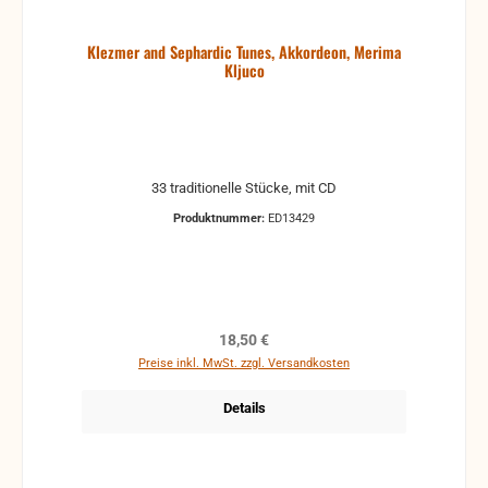
Klezmer and Sephardic Tunes, Akkordeon, Merima
Kljuco
33 traditionelle Stücke, mit CD
Produktnummer:
ED13429
Regulärer Preis:
18,50 €
Preise inkl. MwSt. zzgl. Versandkosten
Details