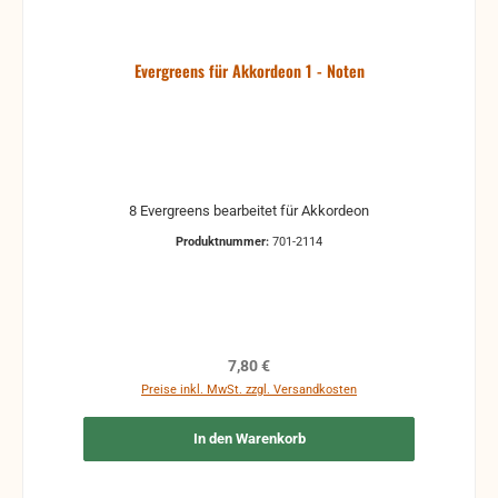
Evergreens für Akkordeon 1 - Noten
8 Evergreens bearbeitet für Akkordeon
Produktnummer:
701-2114
Regulärer Preis:
7,80 €
Preise inkl. MwSt. zzgl. Versandkosten
In den Warenkorb