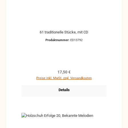
61 traditionelle Stücke, mit CD
Produktnummer:
ED13792
Regulärer Preis:
17,50 €
Preise inkl. MwSt. zzgl. Versandkosten
Details