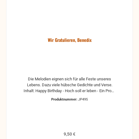
Wir Gratulieren, Benedix
Die Melodien eignen sich für alle Feste unseres
Lebens. Dazu viele hübsche Gedichte und Verse.
Inhalt: Happy Birthday - Hoch soll er leben - Ein Prosit
- Ein Blumengruss...
Produktnummer:
JP495
Regulärer Preis:
9,50 €