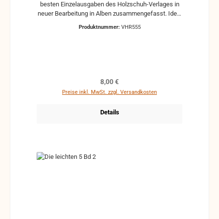
besten Einzelausgaben des Holzschuh-Verlages in
neuer Bearbeitung in Alben zusammengefasst. Ideal
für das Solospiel sowie für das Gruppenmusizieren.
Produktnummer:
VHR555
Erschienen für Akkordeon/Klavier mit 2. Stimme ad
lib., Gitarrenstimme ad lib., C-Stimme (Violine,
Melodica) ad lib. (alle Stimmen liegen bei)
Regulärer Preis:
8,00 €
Preise inkl. MwSt. zzgl. Versandkosten
Details