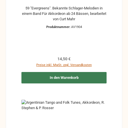
59 "Evergreens". Bekannte Schlager-Melodien in
einem Band Für Akkordeon ab 24 Bässen, bearbeitet
von Curt Mahr
Produktnummer:
AV1904
Regulärer Preis:
14,50 €
Preise inkl. MwSt. zzgl. Versandkosten
In den Warenkorb