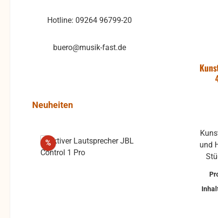
Hotline: 09264 96799-20
buero@musik-fast.de
Kunst
Produktgalerie überspringen
Neuheiten
Kunst
Rabatt
%
und H
Pr
Inhal