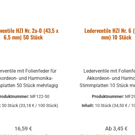
ventile HZI Nr. 2a-0 (43,5 x
Lederventile HZI Nr. 6 
6,5 mm) 50 Stück
mm) 10 Stück
rventile mit Folienfeder für
Lederventile mit Folienf
kordeon- und Harmonika-
Akkordeon- und Harmo
Stimmplatten 50 Stück mehrlagig
roduktnummer:
MF122-50
Produktnummer:
MF2
:
50 Stück
(33,18 € / 100 Stück)
Inhalt:
10 Stück
(34,50 € / 1
Regulärer Preis:
Regulärer Pr
16,59 €
Ab
3,45 €