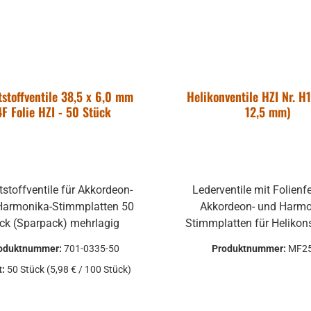
stoffventile 38,5 x 6,0 mm
Helikonventile HZI Nr. H1
4F Folie HZI - 50 Stück
12,5 mm)
stoffventile für Akkordeon-
Lederventile mit Folienf
armonika-Stimmplatten 50
Akkordeon- und Harmo
Stück (Sparpack) mehrlagig
Stimmplatten für Heliko
oduktnummer:
701-0335-50
Produktnummer:
MF2
t:
50 Stück
(5,98 € / 100 Stück)