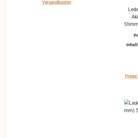
Hotels und im
kein Reklamatio
Versandkosten
Versan
audiovisuellen Bereich ist
Teile sind 
Lede
In den Warenkorb
In den 
die JBL Control 1 Pro
geprüft. Bitte bei
Ak
ebenfalls die ideale Lösung.
Unklarhei
Der Hoch- und Tieftontreiber
Abspre
P
ist bei der JBL Control 1 mit
Rücksen
Inhalt
einer Magnet-Abschirmung
vermeiden. 
gesichert, so daß dieser
gehen auf
Lautsprecher gefahrlos in
Käufers. bei defekten
direkter Nähe von Video-
Artikel kann
Monitoren betrieben werden
nicht mehr 
Preise
kann, ohne unliebsame
werden und 
Bildstörungen zu
sind vom
verursachen. Das Gehäuse
der JBL Control 1 Pro
besteht aus
hochverdichtetem
Polypropylenschaum, der
hohe Resonanzarmut