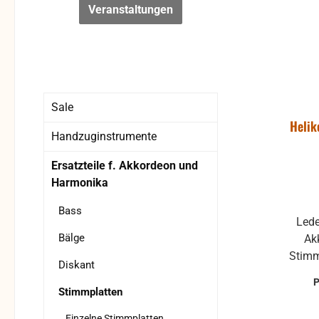
Veranstaltungen
Sale
Helik
Handzuginstrumente
Ersatzteile f. Akkordeon und
Harmonika
Bass
Lede
Bälge
Ak
Stimm
Diskant
Stimmplatten
Einzelne Stimmplatten