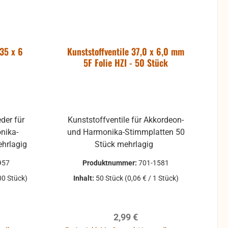
(35 x 6
Kunststoffventile 37,0 x 6,0 mm
5F Folie HZI - 50 Stück
eder für
Kunststoffventile für Akkordeon-
nika-
und Harmonika-Stimmplatten 50
Stimmplatten 10 Stück mehrlagig
Stück mehrlagig
957
Produktnummer:
701-1581
00 Stück)
Inhalt:
50 Stück
(0,06 € / 1 Stück)
eis:
Regulärer Preis:
2,99 €