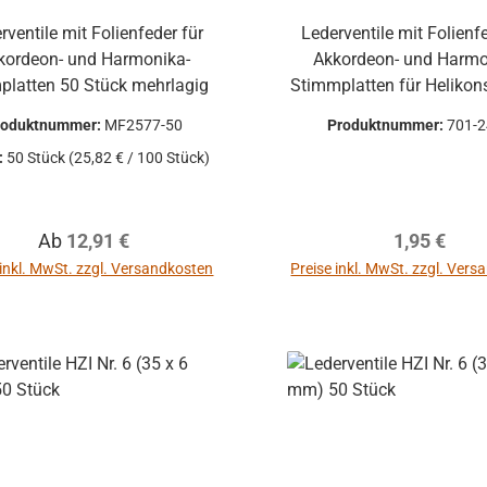
nsgrund Alle
dkosten
auf Funktion
rventile mit Folienfeder für
Lederventile mit Folienf
Warenkorb
kordeon- und Harmonika-
Akkordeon- und Harmo
ten vorher
Stimmplatten 50 Stück mehrlagig
Stimmplatten für Heliko
chen um
roduktnummer:
MF2577-50
Produktnummer:
701-
dungen zu
:
50 Stück
(25,82 € / 100 Stück)
Rücksendungen
 Kosten des
Regulärer Preis:
Regulärer P
Ab
12,91 €
1,95 €
 die Funktion
gewährleistet
 inkl. MwSt. zzgl. Versandkosten
Preise inkl. MwSt. zzgl. Ver
die Produkte
In den Warenkor
 Umtausch
ausgeschlossen.