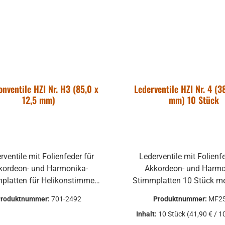
onventile HZI Nr. H3 (85,0 x
Lederventile HZI Nr. 4 (3
12,5 mm)
mm) 10 Stück
rventile mit Folienfeder für
Lederventile mit Folienf
kordeon- und Harmonika-
Akkordeon- und Harmo
platten für Helikonstimmen
1 Stück mehrlagig
Produktnummer:
701-2492
Produktnummer:
MF2
Inhalt:
10 Stück
(41,90 € / 1