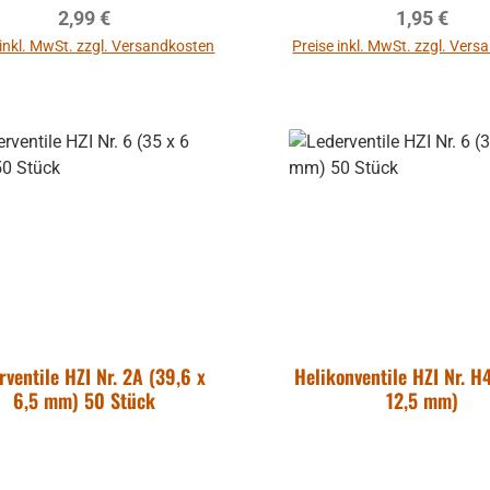
Regulärer Preis:
Regulärer P
2,99 €
1,95 €
 inkl. MwSt. zzgl. Versandkosten
Preise inkl. MwSt. zzgl. Ver
ppe Hohner
irola, Lucia
In den Warenkorb
In den Warenkor
 - gebraucht
uftklappe -
ohne
mm
mer:
701-2569
mehrere Hohner
Atlantic, Lucia,
rventile HZI Nr. 2A (39,6 x
Helikonventile HZI Nr. H4
optische
6,5 mm) 50 Stück
12,5 mm)
ngen haben,
rformungen,
ulärer Preis:
50 €
ratzer und sind
. MwSt. zzgl.