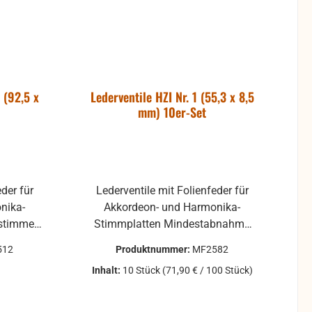
 (92,5 x
Lederventile HZI Nr. 1 (55,3 x 8,5
mm) 10er-Set
eder für
Lederventile mit Folienfeder für
nika-
Akkordeon- und Harmonika-
nstimmen
Stimmplatten Mindestabnahme
1 Stück mehrlagig
10 Stück mehrlagig
512
Produktnummer:
MF2582
Inhalt:
10 Stück
(71,90 € / 100 Stück)