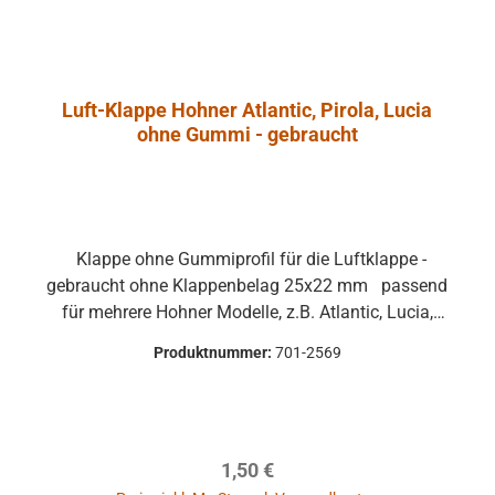
Luft-Klappe Hohner Atlantic, Pirola, Lucia
ohne Gummi - gebraucht
Klappe ohne Gummiprofil für die Luftklappe -
gebraucht ohne Klappenbelag 25x22 mm passend
für mehrere Hohner Modelle, z.B. Atlantic, Lucia,
Pirola, ... gebrauchte Teile können optische
Produktnummer:
701-2569
Beschädigungen haben, leichte Verformungen,
Dellen oder Kratzer und sind kein
Reklamationsgrund Alle Teile sind auf Funktion
geprüft. Bitte bei Unklarheiten vorher Absprechen
Regulärer Preis:
1,50 €
um Rücksendungen zu vermeiden. Rücksendungen