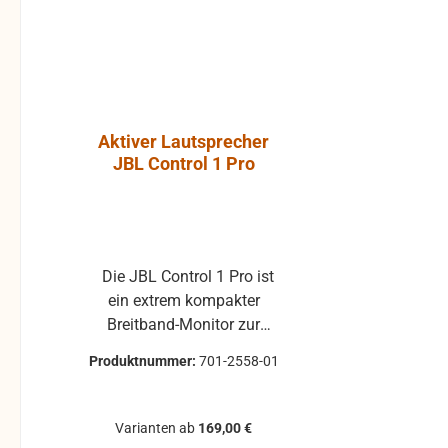
Aktiver Lautsprecher
Luft-Kla
JBL Control 1 Pro
Atlantic, P
ohne Gummi
Die JBL Control 1 Pro ist
Klappe ohne Gummiprofil
ein extrem kompakter
für die L
Breitband-Monitor zur
gebraucht 
Abhörkontrolle für einen
Klappenbelag 25x22 
Produktnummer:
701-2558-01
Produktnum
weiten Applikationsbereich,
passend für 
vom Tonstudio über die
Modelle, z.B. 
Video Postproduction bis
Pirola, ... gebrauchte Teile
Varianten ab
169,00 €
zum Ü-Wagen und
können 