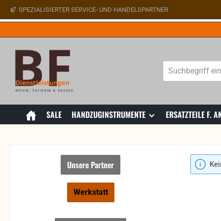
SPEZIALISIERTER SERVICE- UND HANDELSPARTNER
 Hauptinhalt springen
Zur Suche springen
Zur Hauptnavigation springen
SALE
HANDZUGINSTRUMENTE
ERSATZTEILE F.
Unsere Partner
Kei
Werkstatt