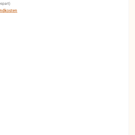
spart)
sandkosten
b