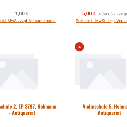
Regulärer Preis:
Verkaufspreis:
Regulärer Preis:
1,00 €
5,00 €
18,50 €
(72.97% ge
 inkl. MwSt. zzgl. Versandkosten
Preise inkl. MwSt. zzgl. Ver
In den Warenkorb
In den Warenkor
att
Rabatt
%
nschule 2, EP 3797, Hohmann
Violinschule 5, Hohm
- Antiquariat
Antiquariat