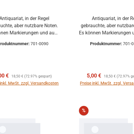
Antiquariat, in der Regel
uchte, aber nutzbare Noten.
gebrauchte, aber nutzbar
nnen Markierungen und auch
Es können Markierungen 
ndere Gebrauchsspuren
andere Gebrauchssp
Produktnummer:
701-0090
Produktnummer:
701-
vorhanden sein.
vorha
rkaufspreis:
Regulärer Preis:
Verkaufspreis:
Regulärer Preis:
00 €
5,00 €
18,50 €
(72.97% gespart)
18,50 €
(72.97% ge
 inkl. MwSt. zzgl. Versandkosten
Preise inkl. MwSt. zzgl. Ver
In den Warenkorb
In den Warenkor
Rabatt
%