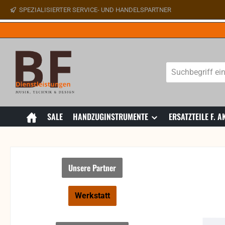
SPEZIALISIERTER SERVICE- UND HANDELSPARTNER
 Hauptinhalt springen
Zur Suche springen
Zur Hauptnavigation springen
SALE
HANDZUGINSTRUMENTE
ERSATZTEILE F.
Unsere Partner
Werkstatt