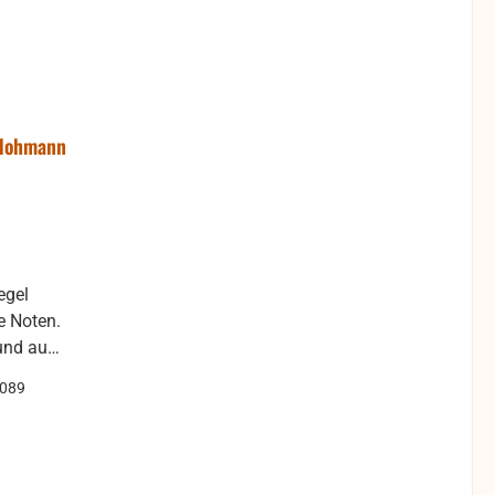
 Hohmann
e Noten.
und auch
uren
0089
nden sein.