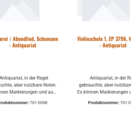
erei / Abendlied, Schumann
Violinschule 1, EP 3796,
- Antiquariat
- Antiquariat
Antiquariat, in der Regel
uchte, aber nutzbare Noten.
gebrauchte, aber nutzbar
nnen Markierungen und auch
Es können Markierungen 
ndere Gebrauchsspuren
andere Gebrauchssp
Produktnummer:
701-0098
Produktnummer:
701-
vorhanden sein.
vorha