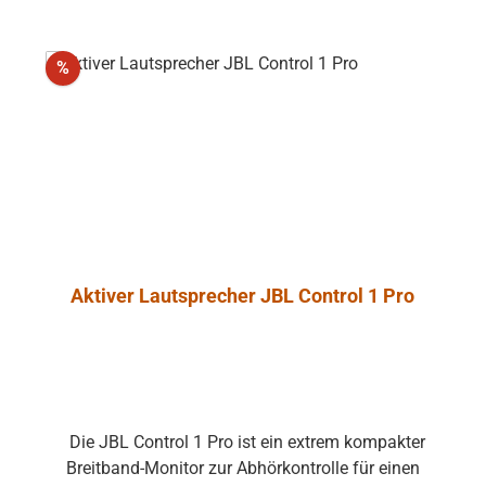
 gefahrlos in
he von Video-
trieben werden
Rabatt
%
 unliebsame
rungen zu
e
ntrol 1 Pro
ht aus
dichtetem
nschaum, der
onanzarmut
Aktiver Lautsprecher JBL Control 1 Pro
cht. Ein
es Angebot an
onalem
ehör erlaubt
ge und die
ringung und
Die JBL Control 1 Pro ist ein extrem kompakter
des Monitors.
Breitband-Monitor zur Abhörkontrolle für einen
er ist in der