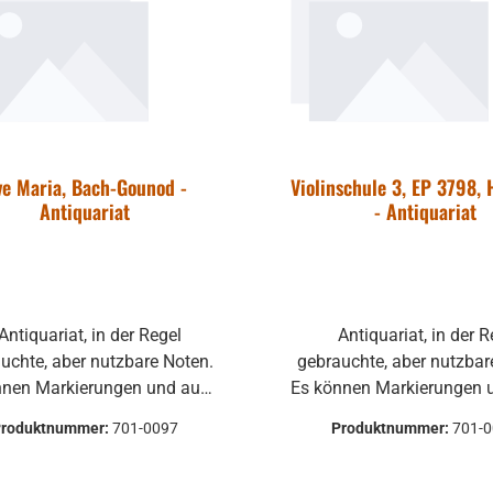
ve Maria, Bach-Gounod -
Violinschule 3, EP 3798,
Antiquariat
- Antiquariat
Antiquariat, in der Regel
uchte, aber nutzbare Noten.
gebrauchte, aber nutzbar
nnen Markierungen und auch
Es können Markierungen 
ndere Gebrauchsspuren
andere Gebrauchssp
Produktnummer:
701-0097
Produktnummer:
701-
vorhanden sein.
vorha