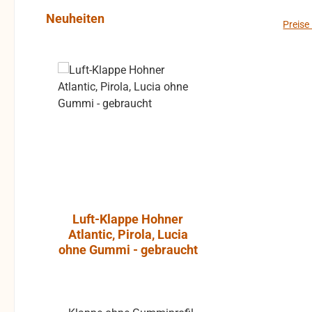
Produktgalerie überspringen
Neuheiten
Preise
Rabatt
%
Luft-Klappe Hohner
Aktiver L
Atlantic, Pirola, Lucia
JBL Cont
ohne Gummi - gebraucht