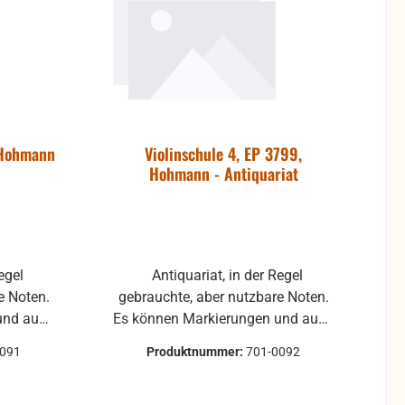
 Hohmann
Violinschule 4, EP 3799,
Hohmann - Antiquariat
Antiquariat, in der Regel
e Noten.
gebrauchte, aber nutzbare Noten.
und auch
Es können Markierungen und auch
uren
andere Gebrauchsspuren
0091
Produktnummer:
701-0092
nden sein.
vorhanden sein.