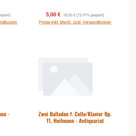
Verkaufspreis:
Regulärer Preis:
5,00 €
spart)
18,50 €
(72.97% gespart)
sandkosten
Preise inkl. MwSt. zzgl. Versandkosten
b
In den Warenkorb
ann -
Zwei Balladen f. Cello/Klavier Op.
11, Heilmann - Antiquariat