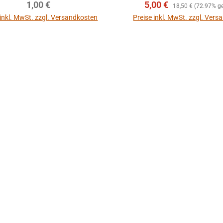
Regulärer Preis:
Verkaufspreis:
Regulärer Preis:
1,00 €
5,00 €
18,50 €
(72.97% ge
 inkl. MwSt. zzgl. Versandkosten
Preise inkl. MwSt. zzgl. Ver
In den Warenkorb
In den Warenkor
autsprecher
rol 1 Pro