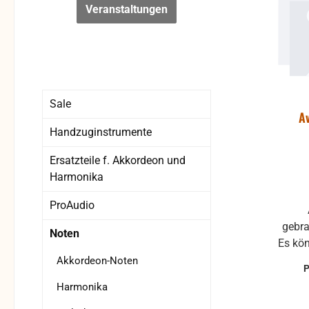
Veranstaltungen
Sale
A
Handzuginstrumente
Ersatzteile f. Akkordeon und
Harmonika
ProAudio
Antiquariat, in der Regel
gebra
Noten
Es kö
a
Akkordeon-Noten
Harmonika