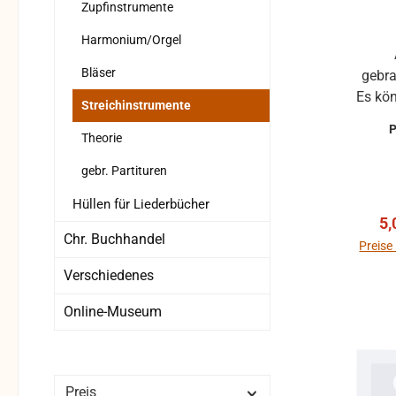
Zupfinstrumente
Harmonium/Orgel
Antiquariat, in der Regel
Bläser
gebra
Es kö
Streichinstrumente
a
Theorie
gebr. Partituren
Hüllen für Liederbücher
Ve
5,
Chr. Buchhandel
Preise
Verschiedenes
Online-Museum
Preis