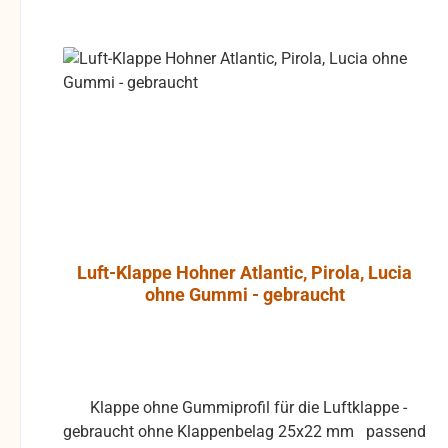
Käufers. bei defekten
Lautsprecher
Artikel kann die Funktion
direkter Nä
nicht mehr gewährleistet
Monitoren be
werden und die Produkte
kann, ohne
sind vom Umtausch
Bildstö
ausgeschlossen.
verursachen. Das Gehäus
der JBL Co
beste
hochver
Polypropyle
hohe Res
Luft-Klappe Hohner Atlantic, Pirola, Lucia
ermögli
ohne Gummi - gebraucht
umfangreich
opti
Montagezub
Wandmonta
exakte Anb
Klappe ohne Gummiprofil für die Luftklappe -
Ausrichtung 
gebraucht ohne Klappenbelag 25x22 mm passend
Ein Wandhalt