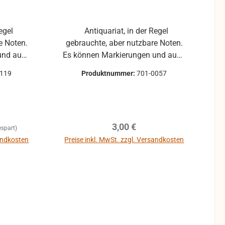
Antiquariat, in der Regel
e Noten.
gebrauchte, aber nutzbare Noten.
und auch
Es können Markierungen und auch
uren
andere Gebrauchsspuren
0119
Produktnummer:
701-0057
nden sein.
vorhanden sein.
Regulärer Preis:
3,00 €
spart)
sandkosten
Preise inkl. MwSt. zzgl. Versandkosten
b
In den Warenkorb