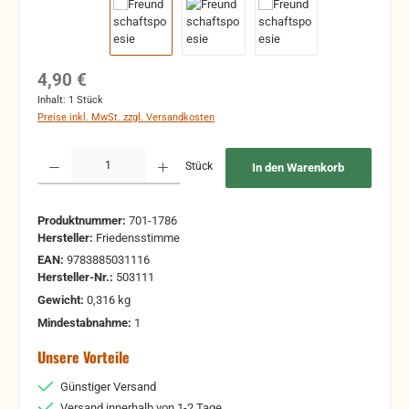
Regulärer Preis:
4,90 €
Inhalt:
1 Stück
Preise inkl. MwSt. zzgl. Versandkosten
Produkt Anzahl: Gib den gewünschten Wert ein oder benutze die Schaltflächen um 
Stück
In den Warenkorb
Produktnummer:
701-1786
Hersteller:
Friedensstimme
EAN:
9783885031116
Hersteller-Nr.:
503111
Gewicht:
0,316 kg
Mindestabnahme:
1
Unsere Vorteile
Günstiger Versand
Versand innerhalb von 1-2 Tage