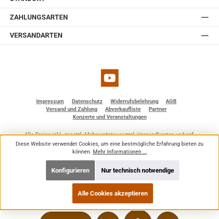
ZAHLUNGSARTEN
VERSANDARTEN
YouTube
Impressum
Datenschutz
Widerrufsbelehrung
AGB
Versand und Zahlung
Abverkaufliste
Partner
Konzerte und Veranstaltungen
Alle Preise inkl. gesetzl. Mehrwertsteuer zzgl.
Versandkosten
und ggf.
Nachnahmegebühren, wenn nicht anders angegeben.
Diese Website verwendet Cookies, um eine bestmögliche Erfahrung bieten zu
© 2026 BF - Dienstleistungen - Alle Rechte vorbehalten. Theme by
ThemeWare®
können.
Mehr Informationen ...
Konfigurieren
Nur technisch notwendige
Alle Cookies akzeptieren