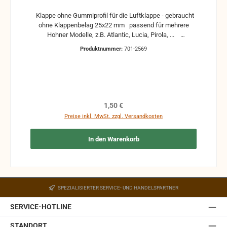
Klappe ohne Gummiprofil für die Luftklappe - gebraucht
ohne Klappenbelag 25x22 mm passend für mehrere
Hohner Modelle, z.B. Atlantic, Lucia, Pirola, ...
gebrauchte Teile können optische Beschädigungen
Produktnummer:
701-2569
haben, leichte Verformungen, Dellen oder Kratzer und sind
kein Reklamationsgrund Alle Teile sind auf Funktion
geprüft. Bitte bei Unklarheiten vorher Absprechen um
Rücksendungen zu vermeiden. Rücksendungen gehen auf
Kosten des Käufers. bei defekten Artikel kann die
Funktion nicht mehr gewährleistet werden und die
Regulärer Preis:
1,50 €
Produkte sind vom Umtausch ausgeschlossen.
Preise inkl. MwSt. zzgl. Versandkosten
In den Warenkorb
SPEZIALISIERTER SERVICE- UND HANDELSPARTNER
SERVICE-HOTLINE
STANDORT