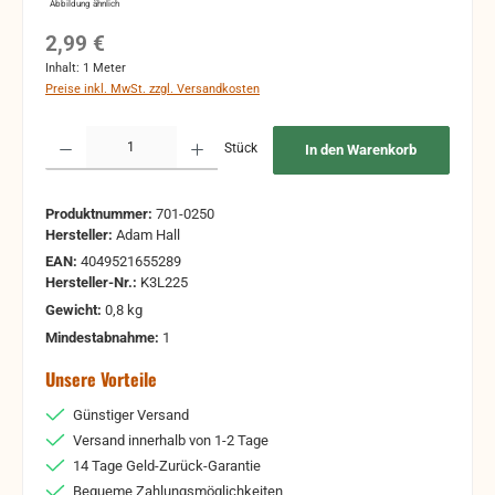
Abbildung ähnlich
Regulärer Preis:
2,99 €
Inhalt:
1 Meter
Preise inkl. MwSt. zzgl. Versandkosten
Produkt Anzahl: Gib den gewünschten Wert ein oder benutze die Schaltflächen um 
Stück
In den Warenkorb
Produktnummer:
701-0250
Hersteller:
Adam Hall
EAN:
4049521655289
Hersteller-Nr.:
K3L225
Gewicht:
0,8 kg
Mindestabnahme:
1
Unsere Vorteile
Günstiger Versand
Versand innerhalb von 1-2 Tage
14 Tage Geld-Zurück-Garantie
Bequeme Zahlungsmöglichkeiten