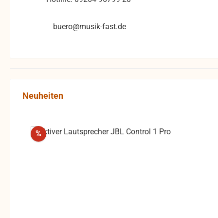
buero@musik-fast.de
Produktgalerie überspringen
Neuheiten
Rabatt
%