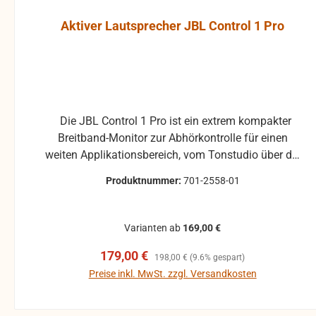
Aktiver Lautsprecher JBL Control 1 Pro
Die JBL Control 1 Pro ist ein extrem kompakter
Breitband-Monitor zur Abhörkontrolle für einen
weiten Applikationsbereich, vom Tonstudio über die
Video Postproduction bis zum Ü-Wagen und
Produktnummer:
701-2558-01
Rundfunkstudio. Für Beschallungs- und
Rufanlagen in Restaurants, Hotels und im
audiovisuellen Bereich ist die JBL Control 1 Pro
Varianten ab
169,00 €
ebenfalls die ideale Lösung. Der Hoch- und
Verkaufspreis:
Regulärer Preis:
179,00 €
Tieftontreiber ist bei der JBL Control 1 mit einer
198,00 €
(9.6% gespart)
Magnet-Abschirmung gesichert, so daß dieser
Preise inkl. MwSt. zzgl. Versandkosten
Lautsprecher gefahrlos in direkter Nähe von Video-
In den Warenkorb
Monitoren betrieben werden kann, ohne unliebsame