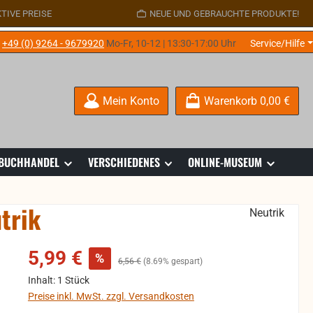
TIVE PREISE
NEUE UND GEBRAUCHTE PRODUKTE!
e
+49 (0) 9264 - 9679920
Mo-Fr, 10-12 | 13:30-17:00 Uhr
Service/Hilfe
Mein Konto
Warenkorb
0,00 €
 BUCHHANDEL
VERSCHIEDENES
ONLINE-MUSEUM
trik
Neutrik
Verkaufspreis:
5,99 €
%
Regulärer Preis:
6,56 €
(8.69% gespart)
Inhalt:
1 Stück
Preise inkl. MwSt. zzgl. Versandkosten