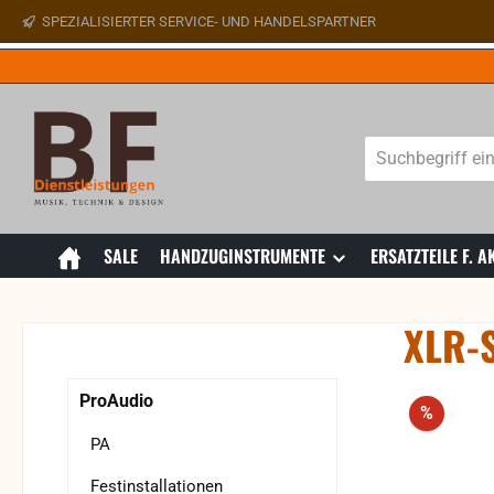
SPEZIALISIERTER SERVICE- UND HANDELSPARTNER
 Hauptinhalt springen
Zur Suche springen
Zur Hauptnavigation springen
SALE
HANDZUGINSTRUMENTE
ERSATZTEILE F.
XLR-S
Bildergaler
ProAudio
Rabatt
%
PA
Festinstallationen