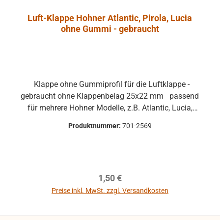
Luft-Klappe Hohner Atlantic, Pirola, Lucia
ohne Gummi - gebraucht
Klappe ohne Gummiprofil für die Luftklappe -
gebraucht ohne Klappenbelag 25x22 mm passend
für mehrere Hohner Modelle, z.B. Atlantic, Lucia,
Pirola, ... gebrauchte Teile können optische
Produktnummer:
701-2569
Beschädigungen haben, leichte Verformungen,
Dellen oder Kratzer und sind kein
Reklamationsgrund Alle Teile sind auf Funktion
geprüft. Bitte bei Unklarheiten vorher Absprechen
Regulärer Preis:
1,50 €
um Rücksendungen zu vermeiden. Rücksendungen
gehen auf Kosten des Käufers. bei defekten Artikel
Preise inkl. MwSt. zzgl. Versandkosten
kann die Funktion nicht mehr gewährleistet werden
In den Warenkorb
und die Produkte sind vom Umtausch