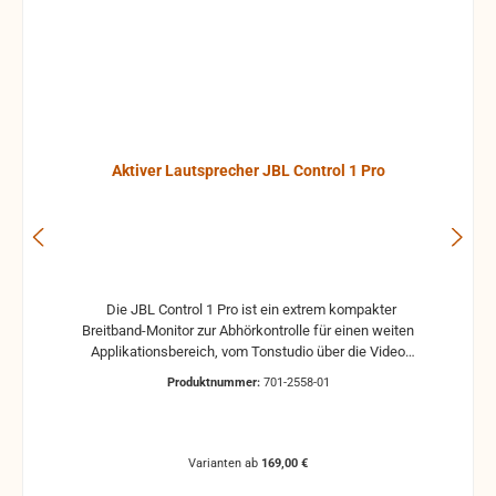
Aktiver Lautsprecher JBL Control 1 Pro
Die JBL Control 1 Pro ist ein extrem kompakter
Breitband-Monitor zur Abhörkontrolle für einen weiten
Applikationsbereich, vom Tonstudio über die Video
Postproduction bis zum Ü-Wagen und Rundfunkstudio.
Produktnummer:
701-2558-01
Für Beschallungs- und Rufanlagen in Restaurants, Hotels
und im audiovisuellen Bereich ist die JBL Control 1 Pro
ebenfalls die ideale Lösung. Der Hoch- und Tieftontreiber
ist bei der JBL Control 1 mit einer Magnet-Abschirmung
Varianten ab
169,00 €
gesichert, so daß dieser Lautsprecher gefahrlos in