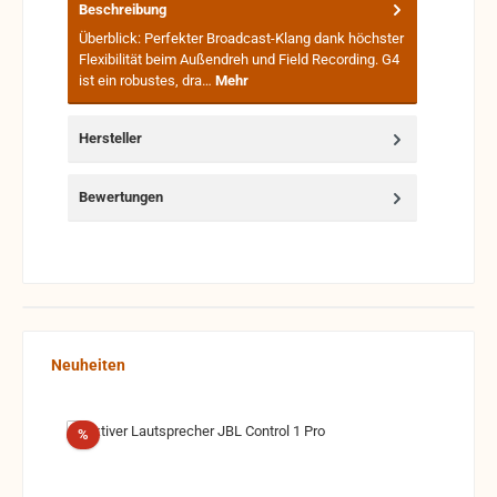
Beschreibung
Überblick: Perfekter Broadcast-Klang dank höchster
Flexibilität beim Außendreh und Field Recording. G4
ist ein robustes, dra…
Mehr
Hersteller
Bewertungen
Produktgalerie überspringen
Neuheiten
Rabatt
%