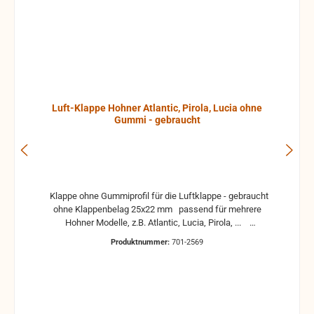
Luft-Klappe Hohner Atlantic, Pirola, Lucia ohne
Gummi - gebraucht
Klappe ohne Gummiprofil für die Luftklappe - gebraucht
ohne Klappenbelag 25x22 mm passend für mehrere
Hohner Modelle, z.B. Atlantic, Lucia, Pirola, ...
gebrauchte Teile können optische Beschädigungen
Produktnummer:
701-2569
haben, leichte Verformungen, Dellen oder Kratzer und sind
kein Reklamationsgrund Alle Teile sind auf Funktion
geprüft. Bitte bei Unklarheiten vorher Absprechen um
Rücksendungen zu vermeiden. Rücksendungen gehen auf
Kosten des Käufers. bei defekten Artikel kann die