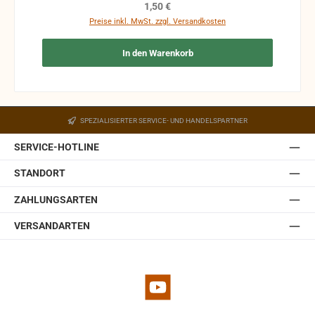
Funktion nicht mehr gewährleistet werden und die
Regulärer Preis:
1,50 €
Produkte sind vom Umtausch ausgeschlossen.
Preise inkl. MwSt. zzgl. Versandkosten
In den Warenkorb
SPEZIALISIERTER SERVICE- UND HANDELSPARTNER
SERVICE-HOTLINE
STANDORT
ZAHLUNGSARTEN
VERSANDARTEN
YouTube