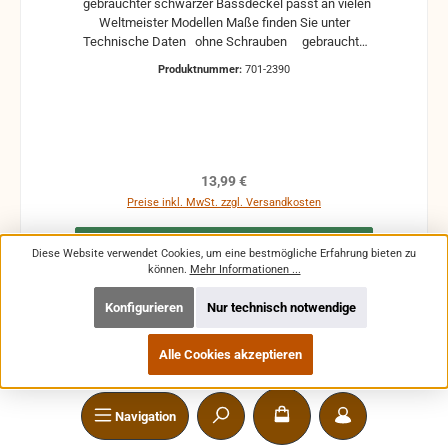
gebrauchter schwarzer Bassdeckel passt an vielen
Weltmeister Modellen Maße finden Sie unter
Technische Daten ohne Schrauben gebrauchte
Teile können optische Beschädigungen haben,
Produktnummer:
701-2390
leichte Verformungen, Dellen oder Kratzer Alle Teile
sind auf Funktion geprüft. Bitte bei Unklarheiten
vorher Absprechen um Rücksendungen zu
vermeiden. Rücksendungen gehen auf Kosten des
Käufers.
Regulärer Preis:
13,99 €
Preise inkl. MwSt. zzgl. Versandkosten
In den Warenkorb
Diese Website verwendet Cookies, um eine bestmögliche Erfahrung bieten zu
können.
Mehr Informationen ...
Konfigurieren
Nur technisch notwendige
Alle Cookies akzeptieren
Navigation