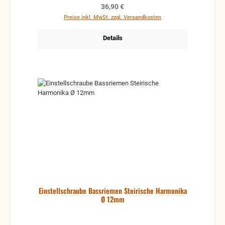
Regulärer Preis:
36,90 €
Preise inkl. MwSt. zzgl. Versandkosten
Details
Einstellschraube Bassriemen Steirische Harmonika
Ø 12mm