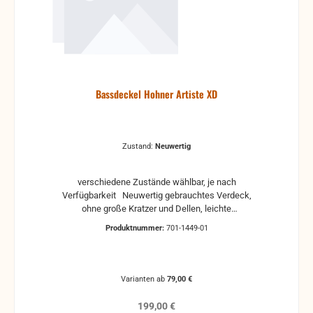
Bassdeckel Hohner Artiste XD
Zustand:
Neuwertig
verschiedene Zustände wählbar, je nach
Verfügbarkeit Neuwertig gebrauchtes Verdeck,
ohne große Kratzer und Dellen, leichte
Gebrauchsspuren können vorhanden sein, mit Füße
Produktnummer:
701-1449-01
Gebraucht gebrauchtes Verdeck mit
Gebrauchsspuren wie kleine Kratzer und leichte
Dellen, leicht verschmutzte Gaze mit Füße Stark
gebraucht stark gebrauchter Zustand, verschmutze
Varianten ab
79,00 €
oder beschädigte Gaze, kleine bis mittlere
Dellen, Kratzer, so wie Lackschäden sind vorhanden,
Regulärer Preis:
199,00 €