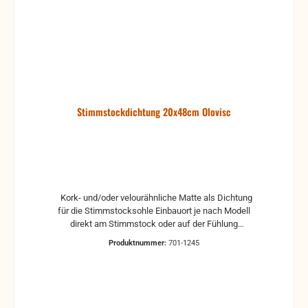
Stimmstockdichtung 20x48cm Olovisc
Kork- und/oder velourähnliche Matte als Dichtung
für die Stimmstocksohle Einbauort je nach Modell
direkt am Stimmstock oder auf der Fühlung
selbstklebend Maße: 200 x 480 mm Andere Maße
Produktnummer:
701-1245
auf Wunsch (gegen Aufpreis) (maximales Maß: 200
x 1500 mm)