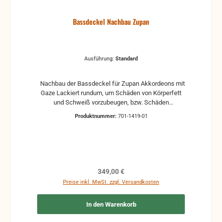
Bassdeckel Nachbau Zupan
Ausführung:
Standard
Nachbau der Bassdeckel für Zupan Akkordeons mit
Gaze Lackiert rundum, um Schäden von Körperfett
und Schweiß vorzubeugen, bzw. Schäden
rauszuzögern. Nachbau nach Originalteil. Bitte nach
Produktnummer:
701-1419-01
Bestellung mit unserem Büro Kontakt aufnehmen.
Wir benötigen nämlich das Original. Dass sollte uns
zugeschickt werden. Weitere Infos erhalten Sie bei
uns im Büro. Auf Wunsch mit Fräsungen für
Elektronik.
Regulärer Preis:
349,00 €
Preise inkl. MwSt. zzgl. Versandkosten
In den Warenkorb