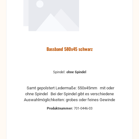
Verformungen, Dellen oder Kratzer und sind kein
Reklamationsgrund Alle Teile sind auf Funktion
geprüft. Bitte bei Unklarheiten vorher Absprechen
um Rücksendungen zu vermeiden. Rücksendungen
gehen auf Kosten des Käufers. bei defekten Artikel
kann die Funktion nicht mehr gewährleistet werden
und die Produkte sind vom Umtausch
ausgeschlossen.
Bassband 580x45 schwarz
Spindel:
ohne Spindel
Samt gepolstert Ledermaße: 550x45mm mit oder
ohne Spindel Bei der Spindel gibt es verschiedene
Auswahlmöglichkeiten: grobes oder feines Gewinde
Produktnummer:
701-0446-03