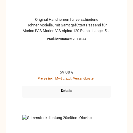
Original Handriemen für verschiedene
Hohner Modelle, mit Samt gefüttert Passend für
Morino IV S Morino V S Alpina 120 Piano Länge: 550
mm Breite: 50 mm mit Spindel
Produktnummer:
701-0144
Regulärer Preis:
59,00 €
Preise inkl. MwSt. zzgl. Versandkosten
Details