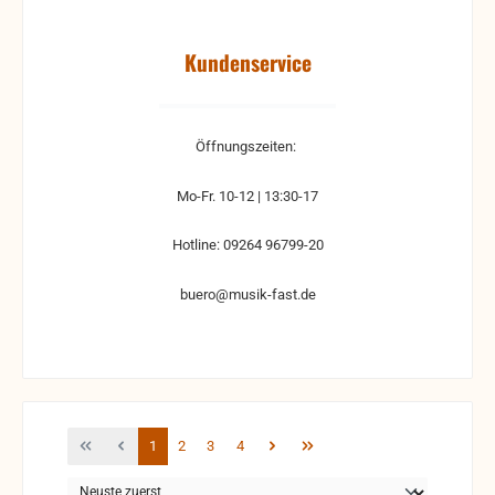
Kundenservice
Öffnungszeiten:
Mo-Fr. 10-12 | 13:30-17
Hotline: 09264 96799-20
buero@musik-fast.de
Seite
Seite
Seite
Seite
1
2
3
4