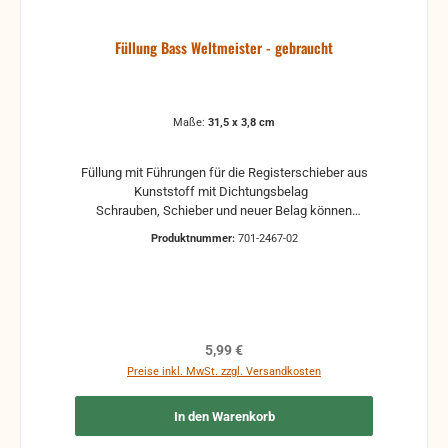
Füllung Bass Weltmeister - gebraucht
Maße:
31,5 x 3,8 cm
Füllung mit Führungen für die Registerschieber aus
Kunststoff mit Dichtungsbelag
Schrauben, Schieber und neuer Belag können
separat bestellt werden
Produktnummer:
701-2467-02
Regulärer Preis:
5,99 €
Preise inkl. MwSt. zzgl. Versandkosten
In den Warenkorb