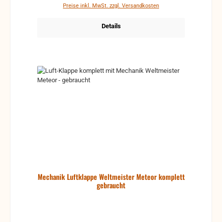
aber Funktion ist gegeben. Ggf. sollte das Verdeck
Preise inkl. MwSt. zzgl. Versandkosten
neu lackiert werden. mit defekten oder auch
fehlende Füße Defekt defekt, starke Kratzer und
Details
Lackschäden, wie auch mehrere (unteranderem
starke) Dellen und Verformungen, auch die Gaze
kann fehlen Funktion kann nicht gewährleistet
werden Für Bastler, zum Herrichten oder auch für
anderweitige Verwendungen (frei nach Belieben)
Keine Rücknahme, da defekt und für die reguläre
Akkordeonreparatur unbrauchbar. gebrauchte Teile
können optische Beschädigungen haben, leichte
Verformungen, Dellen oder Kratzer und sind kein
Reklamationsgrund Alle Teile sind auf Funktion
geprüft. Bitte bei Unklarheiten vorher Absprechen
um Rücksendungen zu vermeiden. Rücksendungen
gehen auf Kosten des Käufers. bei defekten Artikel
kann die Funktion nicht mehr gewährleistet werden
und die Produkte sind vom Umtausch
ausgeschlossen.
Mechanik Luftklappe Weltmeister Meteor komplett
gebraucht