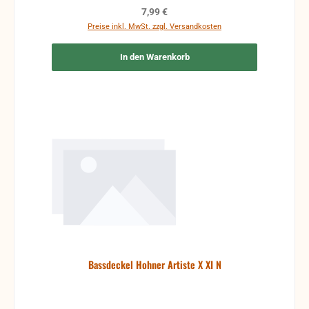
Regulärer Preis:
7,99 €
Preise inkl. MwSt. zzgl. Versandkosten
In den Warenkorb
Bassdeckel Hohner Artiste X XI N