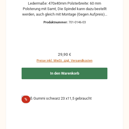
Ledermaße: 470x40mm Polsterbreite: 60 mm
Polsterung mit Samt, Die Spindel kann dazu bestellt
werden, auch gleich mit Montage (Gegen Aufpreis) -
bitte Anfragen Riemen und Polster - Farbe: schwarz
Produktnummer:
701-0146-03
Regulärer Preis:
29,90 €
Preise inkl. MwSt. zzgl. Versandkosten
In den Warenkorb
Rabatt
%