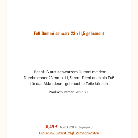
Fuß Gummi schwarz 23 x11,5 gebraucht
Bassfuß aus schwarzem Gummi mit dem
Durchmesser 23 mm x 11,5 mm Dient auch als Fuß
für das Akkordeon gebrauchte Teile können
optische Beschädigungen haben, leichte
Produktnummer:
701-1383
Verformungen, Dellen oder Kratzer Alle Teile sind auf
Funktion geprüft. Bitte bei Unklarheiten vorher
Absprechen um Rücksendungen zu vermeiden.
Rücksendungen gehen auf Kosten des Käufers.
Verkaufspreis:
Regulärer Preis:
5,49 €
6,90 €
(20.43% gespart)
Preise inkl. MwSt. zzgl. Versandkosten