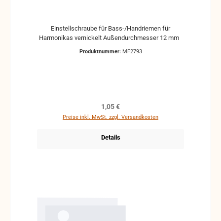
Einstellschraube für Bass-/Handriemen für
Harmonikas vernickelt Außendurchmesser 12 mm
Produktnummer:
MF2793
Regulärer Preis:
1,05 €
Preise inkl. MwSt. zzgl. Versandkosten
Details