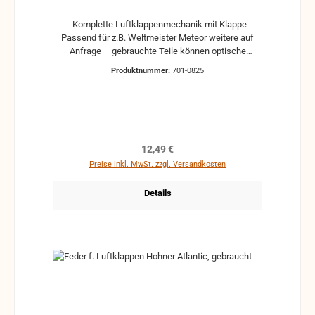
Komplette Luftklappenmechanik mit Klappe
Passend für z.B. Weltmeister Meteor weitere auf
Anfrage gebrauchte Teile können optische
Beschädigungen haben, leichte Verformungen,
Produktnummer:
701-0825
Dellen oder Kratzer und sind kein Reklamationsgrund
Alle Teile sind auf Funktion geprüft. Bitte bei
Unklarheiten vorher Absprechen um Rücksendungen
zu vermeiden. Rücksendungen gehen auf Kosten
des Käufers. bei defekten Artikel kann die Funktion
nicht mehr gewährleistet werden und die Produkte
Regulärer Preis:
12,49 €
sind vom Umtausch ausgeschlossen.
Preise inkl. MwSt. zzgl. Versandkosten
Details