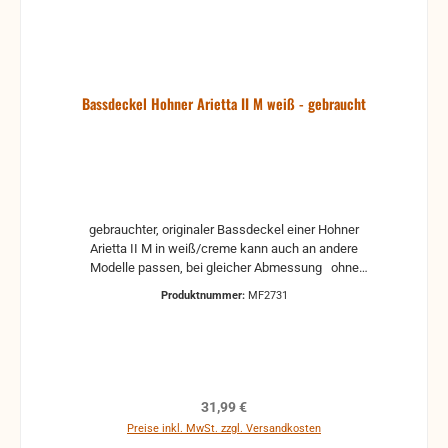
Verformungen, Dellen oder Kratzer und sind kein
Reklamationsgrund Alle Teile sind auf Funktion
geprüft. Bitte bei Unklarheiten vorher Absprechen
um Rücksendungen zu vermeiden. Rücksendungen
gehen auf Kosten des Käufers. bei defekten Artikel
Bassdeckel Hohner Arietta II M weiß - gebraucht
kann die Funktion nicht mehr gewährleistet werden
und die Produkte sind vom Umtausch
ausgeschlossen.
gebrauchter, originaler Bassdeckel einer Hohner
Arietta II M in weiß/creme kann auch an andere
Modelle passen, bei gleicher Abmessung ohne
Schrauben und Fußleiste gebraucht: kann
Produktnummer:
MF2731
Vergilbungen, Kratzer oder andere Gebrauchsspuren
haben. Ist aber noch voll funktionstüchtig.
Regulärer Preis:
31,99 €
Preise inkl. MwSt. zzgl. Versandkosten