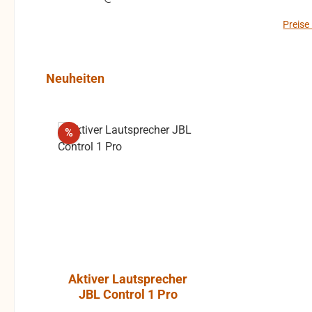
Preise
Produktgalerie überspringen
Neuheiten
Rabatt
%
Aktiver Lautsprecher
Luft-Kla
JBL Control 1 Pro
Atlantic, P
ohne Gummi