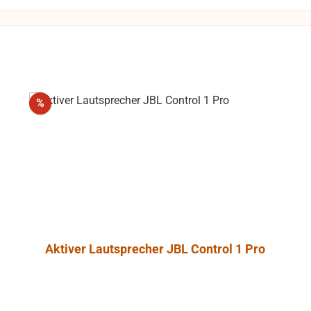
dungen zu
Rücksendungen
 Kosten des
 die Funktion
gewährleistet
Rabatt
%
die Produkte
 Umtausch
ausgeschlossen.
Aktiver Lautsprecher JBL Control 1 Pro