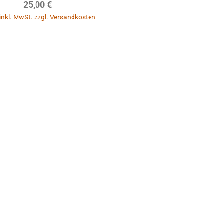
Regulärer Preis:
25,00 €
 inkl. MwSt. zzgl. Versandkosten
ppe Hohner
irola, Lucia
 - gebraucht