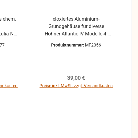
s ehem.
eloxiertes Aluminium-
Grundgehäuse für diverse
ia Nur
Hohner Atlantic IV Modelle 4-
deck,
chörig ohne Anbauteile, nur mit
77
Produktnummer:
MF2056
teren
den Gewindestücke für die
Stimmstockhalterung und den
s DIY-
Trägerplättchen für die
Gehäuseverriegelung am Balg.
reis:
Regulärer Preis:
39,00 €
gebraucht: Rückstände von Kleber,
Kratzer und andere
sandkosten
Preise inkl. MwSt. zzgl. Versandkosten
Gebrauchsspuren können
In den Warenkorb
vorhanden sein.