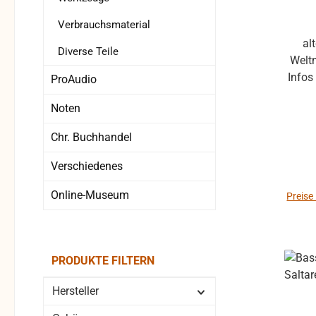
Verbrauchsmaterial
al
Diverse Teile
Weltm
Infos
ProAudio
Oh
Noten
Zubehör M
ange
Chr. Buchhandel
f
Verschiedenes
Online-Museum
Preise
PRODUKTE FILTERN
Hersteller