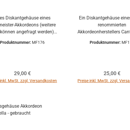
tes Diskantgehäuse eines
Ein Diskantgehäuse eine
eister-Akkordeons (weitere
renommierten
 können angefragt werden)
Akkordeonherstellers Cantul
ne Verdeck und weiterem
das Gehäuse ohne Ver
Produktnummer:
MF176
Produktnummer:
MF1
aße können gerne
Stimmstöcke und wei
fragt werden. Ideal als
Anbauteilen Ideal als Ersatzteil,
Ersatzteil, Deko oder
Deko oder fantasievolle
antasievolles DIY-Projekt
Projekt
Regulärer Preis:
Regulärer P
29,00 €
25,00 €
 inkl. MwSt. zzgl. Versandkosten
Preise inkl. MwSt. zzgl. Ver