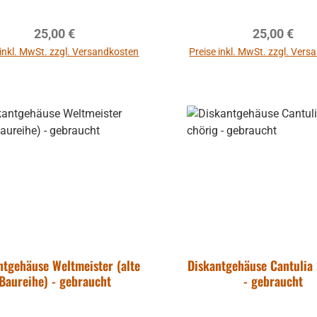
o oder fantasievolles DIY-
Projekt
Regulärer Preis:
Regulärer P
25,00 €
25,00 €
 inkl. MwSt. zzgl. Versandkosten
Preise inkl. MwSt. zzgl. Ver
ntgehäuse Weltmeister (alte
Diskantgehäuse Cantulia 
Baureihe) - gebraucht
- gebraucht