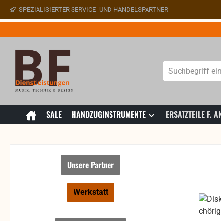
SPEZIALISIERTER SERVICE- UND HANDELSPARTNER
 Hauptinhalt springen
Zur Suche springen
Zur Hauptnavigation springen
SALE
HANDZUGINSTRUMENTE
ERSATZTEILE F.
Unsere Partner
Werkstatt