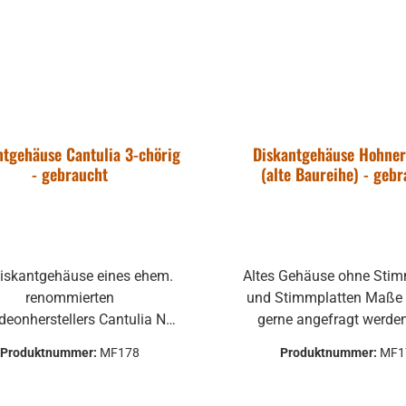
ntgehäuse Cantulia 3-chörig
Diskantgehäuse Hohner
- gebraucht
(alte Baureihe) - geb
Diskantgehäuse eines ehem.
Altes Gehäuse ohne Sti
renommierten
und Stimmplatten Maße können
eonherstellers Cantulia Nur
gerne angefragt werden. A
s Gehäuse ohne Verdeck,
Deko, Ersatzteilspender 
Produktnummer:
MF178
Produktnummer:
MF1
immstöcke und weiteren
andere kreative Ide
deal als Ersatzteil,