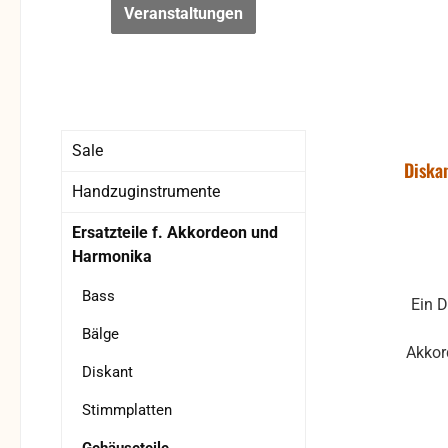
Veranstaltungen
Sale
Diska
Handzuginstrumente
Ersatzteile f. Akkordeon und
Harmonika
Bass
Ein 
Bälge
Akkord
Diskant
da
St
Stimmplatten
Anbauteilen I