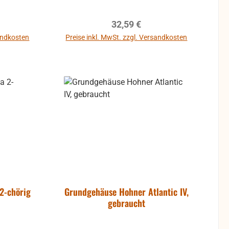
Trägerplättchen für die
Gehäuseverriegelung am Balg.
reis:
Regulärer Preis:
32,59 €
gebraucht: Rückstände von Kleber,
Kratzer und andere
sandkosten
Preise inkl. MwSt. zzgl. Versandkosten
Gebrauchsspuren können
vorhanden sein.
2-chörig
Grundgehäuse Hohner Atlantic IV,
gebraucht