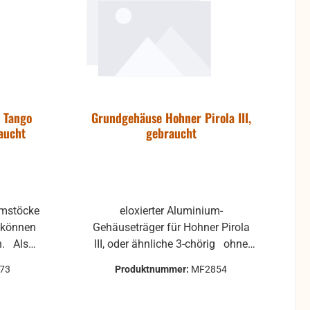
 Tango
Grundgehäuse Hohner Pirola III,
raucht
gebraucht
mmstöcke
eloxierter Aluminium-
Gehäuseträger für Hohner Pirola
ls
III, oder ähnliche 3-chörig ohne
oder für
Anbauteile, nur mit den
73
Produktnummer:
MF2854
en
Gewindestücke für die
Stimmstockhalterung und den