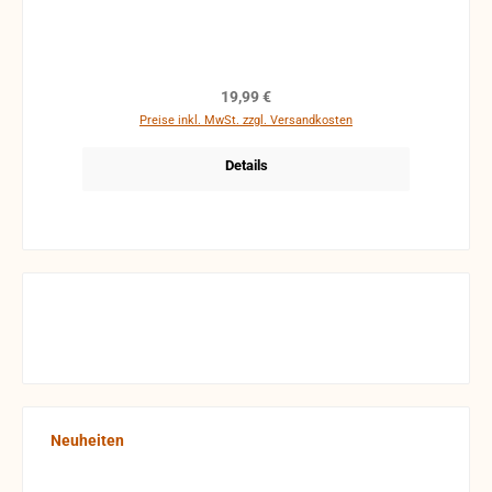
An Blitzlicht ? Halterung geeigneter Kamera´s
Passend zu: Sennheiser / EK 100/500 G2
Regulärer Preis:
19,99 €
Preise inkl. MwSt. zzgl. Versandkosten
Details
Produktgalerie überspringen
Neuheiten