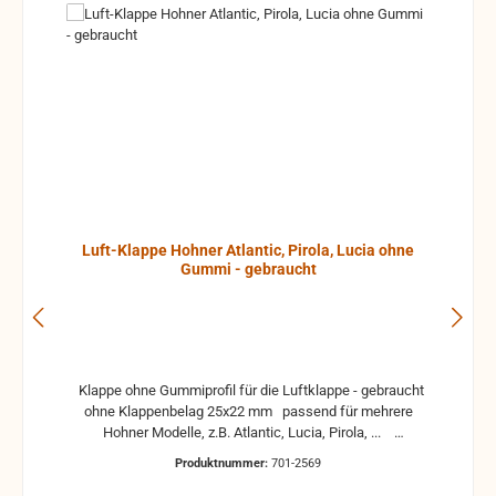
Luft-Klappe Hohner Atlantic, Pirola, Lucia ohne
Gummi - gebraucht
Klappe ohne Gummiprofil für die Luftklappe - gebraucht
ohne Klappenbelag 25x22 mm passend für mehrere
Hohner Modelle, z.B. Atlantic, Lucia, Pirola, ...
gebrauchte Teile können optische Beschädigungen
Produktnummer:
701-2569
haben, leichte Verformungen, Dellen oder Kratzer und sind
kein Reklamationsgrund Alle Teile sind auf Funktion