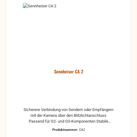
Sennheiser CA 2
Sicherere Verbindung von Sendern oder Empfängern
mit der Kamera über den Blitzlichtanschluss
Passend für G2- und G3-Komponenten Stabile
Metallausführung Leistungsmerkmale:
Produktnummer:
CA2
Befestigungs-Set für Kamera-Mikroport-Empfänger