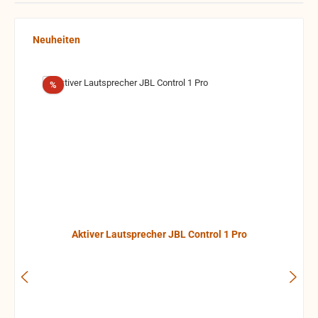
Produktgalerie überspringen
Neuheiten
Rabatt
%
Aktiver Lautsprecher JBL Control 1 Pro