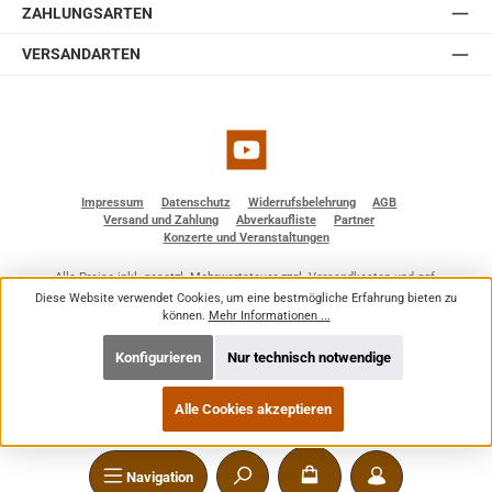
ZAHLUNGSARTEN
VERSANDARTEN
YouTube
Impressum
Datenschutz
Widerrufsbelehrung
AGB
Versand und Zahlung
Abverkaufliste
Partner
Konzerte und Veranstaltungen
Alle Preise inkl. gesetzl. Mehrwertsteuer zzgl.
Versandkosten
und ggf.
Nachnahmegebühren, wenn nicht anders angegeben.
Diese Website verwendet Cookies, um eine bestmögliche Erfahrung bieten zu
© 2026 BF - Dienstleistungen - Alle Rechte vorbehalten. Theme by
ThemeWare®
können.
Mehr Informationen ...
Konfigurieren
Nur technisch notwendige
Alle Cookies akzeptieren
Navigation