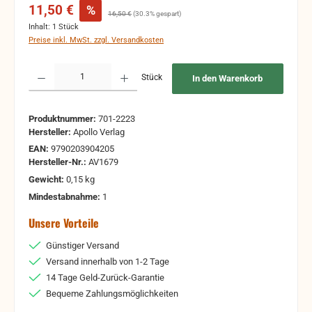
Verkaufspreis:
11,50 €
%
Regulärer Preis:
16,50 €
(30.3% gespart)
Inhalt:
1 Stück
Preise inkl. MwSt. zzgl. Versandkosten
Produkt Anzahl: Gib den gewünschten Wert ein oder benutze die Schaltflächen um 
Stück
In den Warenkorb
Produktnummer:
701-2223
Hersteller:
Apollo Verlag
EAN:
9790203904205
Hersteller-Nr.:
AV1679
Gewicht:
0,15 kg
Mindestabnahme:
1
Unsere Vorteile
Günstiger Versand
Versand innerhalb von 1-2 Tage
14 Tage Geld-Zurück-Garantie
Bequeme Zahlungsmöglichkeiten